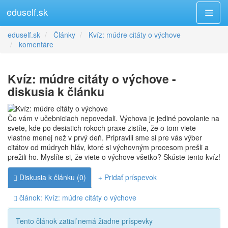
eduself.sk
eduself.sk
Články
Kvíz: múdre citáty o výchove
komentáre
Kvíz: múdre citáty o výchove -
diskusia k článku
Čo vám v učebniciach nepovedali. Výchova je jediné povolanie na
svete, kde po desiatich rokoch praxe zistíte, že o tom viete
vlastne menej než v prvý deň. Pripravili sme si pre vás výber
citátov od múdrych hláv, ktoré si výchovným procesom prešli a
prežili ho. Myslíte si, že viete o výchove všetko? Skúste tento kvíz!
Diskusia k článku (0)
Pridať príspevok
článok: Kvíz: múdre citáty o výchove
Tento článok zatiaľ nemá žiadne príspevky