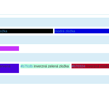
ložka
modrá zložka
červená
#b7fcdb
inverzná zelená zložka
#b70324
inverzná modrá