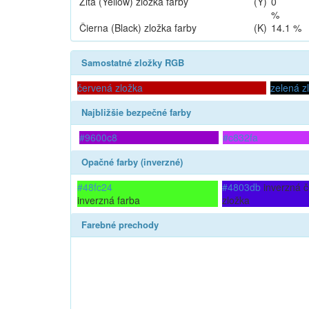
Žltá (Yellow)
zložka farby
(Y)
0
%
Čierna (Black)
zložka farby
(K)
14.1 %
Samostatné zložky RGB
červená zložka
zelená z
Najbližšie bezpečné farby
#9600c8
#c832fa
Opačné farby (inverzné)
#48fc24
#4803db
inverzná 
inverzná farba
zložka
Farebné prechody