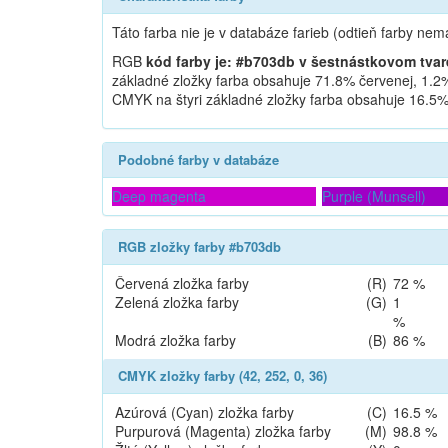
Táto farba nie je v databáze farieb (odtieň farby nem
RGB
kód farby je: #b703db v šestnástkovom tvar
základné zložky farba obsahuje 71.8% červenej, 1.2%
CMYK na štyri základné zložky farba obsahuje 16.5% 
Podobné farby v databáze
Deep magenta
Purple (Munsell)
RGB zložky farby #b703db
Červená
zložka farby
(R)
72 %
Zelená
zložka farby
(G)
1
%
Modrá
zložka farby
(B)
86 %
CMYK zložky farby (42, 252, 0, 36)
Azúrová (Cyan)
zložka farby
(C)
16.5 %
Purpurová (Magenta)
zložka farby
(M)
98.8 %