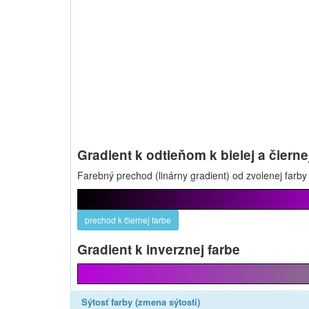
Gradient k odtieňom k bielej a čierne
Farebný prechod (linárny gradient) od zvolenej farby k
prechod k čiernej farbe
Gradient k inverznej farbe
Sýtosť farby (zmena sýtosti)