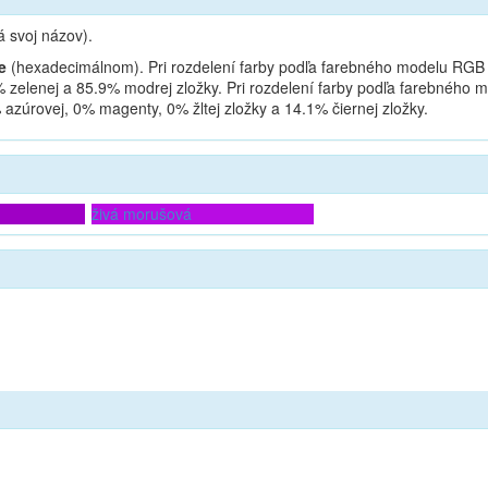
á svoj názov).
e
(hexadecimálnom). Pri rozdelení farby podľa farebného modelu RGB n
 zelenej a 85.9% modrej zložky. Pri rozdelení farby podľa farebného 
azúrovej, 0% magenty, 0% žltej zložky a 14.1% čiernej zložky.
živá morušová