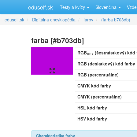
eduself.sk
Testy a kvízy
Slovenčina
Vzde
eduself.sk
Digitálna encyklopédia
farby
(farba b703db)
farba [#b703db]
RGB
(šestnástkový) kód 
HEX
RGB (desiatkový) kód farby
RGB (percentuálne)
CMYK kód farby
CMYK (percentuálne)
HSL kód farby
HSV kód farby
Charakteristika farby