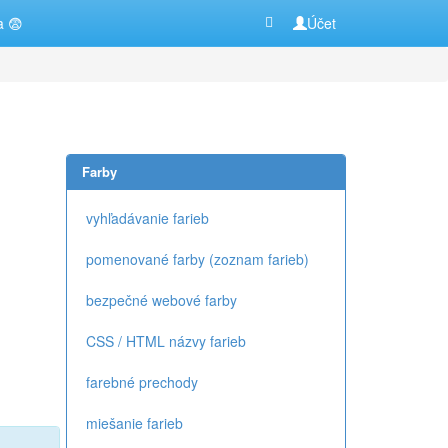
a 😨
Účet
Farby
vyhľadávanie farieb
pomenované farby (zoznam farieb)
bezpečné webové farby
CSS / HTML názvy farieb
farebné prechody
miešanie farieb