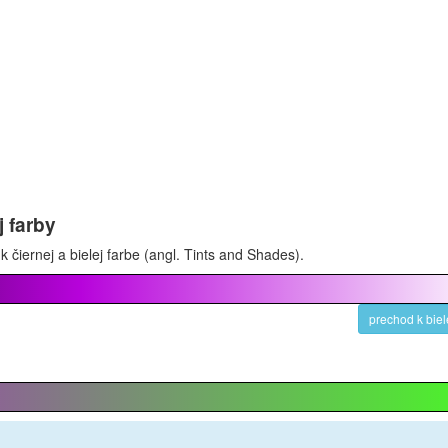
j farby
 čiernej a bielej farbe (angl. Tints and Shades).
prechod k biel