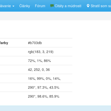
lávanie
Články
Fórum
Citáty a múdrosti
Stratil som s
farby
#b703db
rgb(183, 3, 219)
72%, 1%, 86%
42, 252, 0, 36
16%, 99%, 0%, 14%,
290°, 97.3%, 43.5%
290°, 98.6%, 85.9%