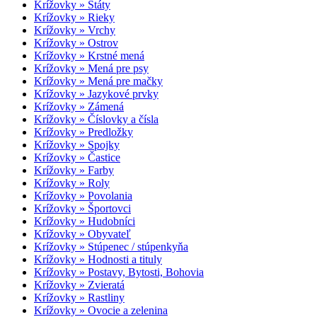
Krížovky » Štáty
Krížovky » Rieky
Krížovky » Vrchy
Krížovky » Ostrov
Krížovky » Krstné mená
Krížovky » Mená pre psy
Krížovky » Mená pre mačky
Krížovky » Jazykové prvky
Krížovky » Zámená
Krížovky » Číslovky a čísla
Krížovky » Predložky
Krížovky » Spojky
Krížovky » Častice
Krížovky » Farby
Krížovky » Roly
Krížovky » Povolania
Krížovky » Športovci
Krížovky » Hudobníci
Krížovky » Obyvateľ
Krížovky » Stúpenec / stúpenkyňa
Krížovky » Hodnosti a tituly
Krížovky » Postavy, Bytosti, Bohovia
Krížovky » Zvieratá
Krížovky » Rastliny
Krížovky » Ovocie a zelenina