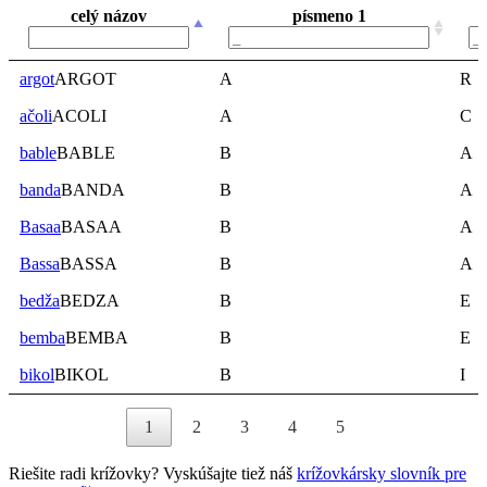
celý názov
písmeno 1
celý názov
písmeno 1
argot
ARGOT
A
R
ačoli
ACOLI
A
C
bable
BABLE
B
A
banda
BANDA
B
A
Basaa
BASAA
B
A
Bassa
BASSA
B
A
bedža
BEDZA
B
E
bemba
BEMBA
B
E
bikol
BIKOL
B
I
1
2
3
4
5
Riešite radi krížovky? Vyskúšajte tiež náš
krížovkársky slovník pre