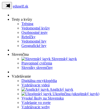
eduself.sk
Testy a kvízy
Tréning
Vedomostné kvízy
Osobnostné testy
Rebríčky
Vedomostné hry
Geografické hry
Slovenčina
Slovenský jazyk
Pravopisné cvičenia
Slovníky slovenčiny
Vzdelávanie
Digitálna encyklopédia
Vzdelávacie videá
Anglický jazyk
Ukrajinčina (ukrajinský jazyk)
Vysoké školy na Slovensku
Vzdelanie vo svete
Vzdelávacie weby