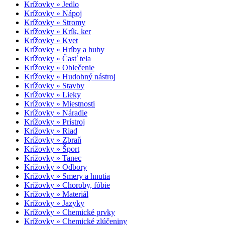
Krížovky » Jedlo
Krížovky » Nápoj
Krížovky » Stromy
Krížovky » Krík, ker
Krížovky » Kvet
Krížovky » Hríby a huby
Krížovky » Časť tela
Krížovky » Oblečenie
Krížovky » Hudobný nástroj
Krížovky » Stavby
Krížovky » Lieky
Krížovky » Miestnosti
Krížovky » Náradie
Krížovky » Prístroj
Krížovky » Riad
Krížovky » Zbraň
Krížovky » Šport
Krížovky » Tanec
Krížovky » Odbory
Krížovky » Smery a hnutia
Krížovky » Choroby, fóbie
Krížovky » Materiál
Krížovky » Jazyky
Krížovky » Chemické prvky
Krížovky » Chemické zlúčeniny