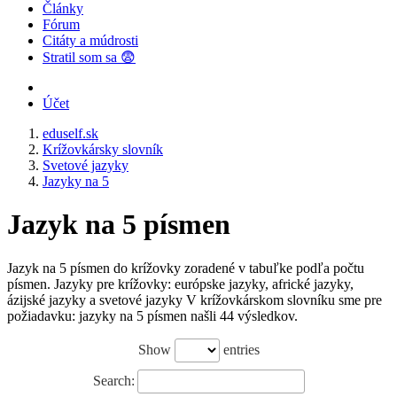
Články
Fórum
Citáty a múdrosti
Stratil som sa 😨
Účet
eduself.sk
Krížovkársky slovník
Svetové jazyky
Jazyky na 5
Jazyk na 5 písmen
Jazyk na 5 písmen do krížovky zoradené v tabuľke podľa počtu
písmen. Jazyky pre krížovky: európske jazyky, africké jazyky,
ázijské jazyky a svetové jazyky V krížovkárskom slovníku sme pre
požiadavku: jazyky na 5 písmen našli 44 výsledkov.
Show
entries
Search: