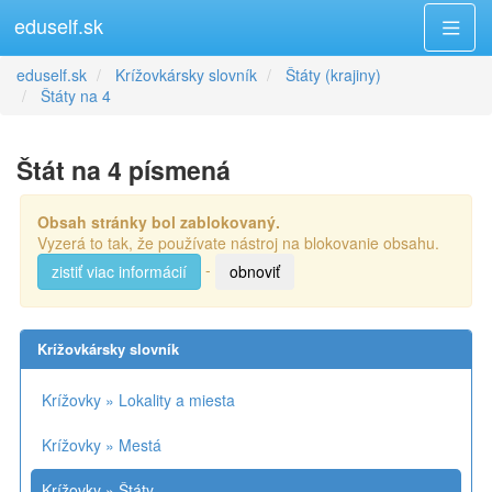
eduself.sk
eduself.sk
Krížovkársky slovník
Štáty (krajiny)
Štáty na 4
Štát na 4 písmená
Obsah stránky bol zablokovaný.
Vyzerá to tak, že používate nástroj na blokovanie obsahu.
-
zistiť viac informácií
obnoviť
Krížovkársky slovník
Krížovky » Lokality a miesta
Krížovky » Mestá
Krížovky » Štáty