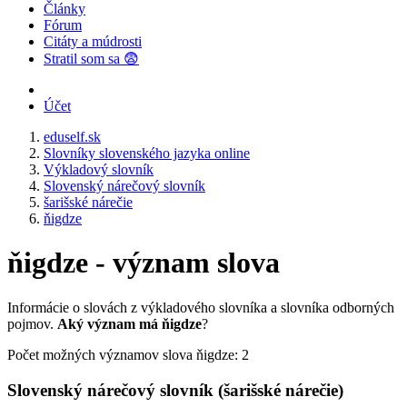
Články
Fórum
Citáty a múdrosti
Stratil som sa 😨
Účet
eduself.sk
Slovníky slovenského jazyka online
Výkladový slovník
Slovenský nárečový slovník
šarišské nárečie
ňigdze
ňigdze - význam slova
Informácie o slovách z výkladového slovníka a slovníka odborných
pojmov.
Aký význam má ňigdze
?
Počet možných významov slova ňigdze: 2
Slovenský nárečový slovník (šarišské nárečie)