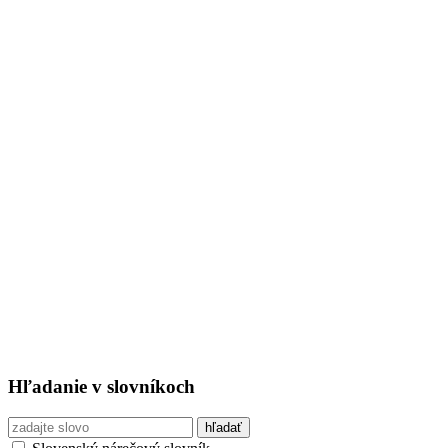
Hľadanie v slovníkoch