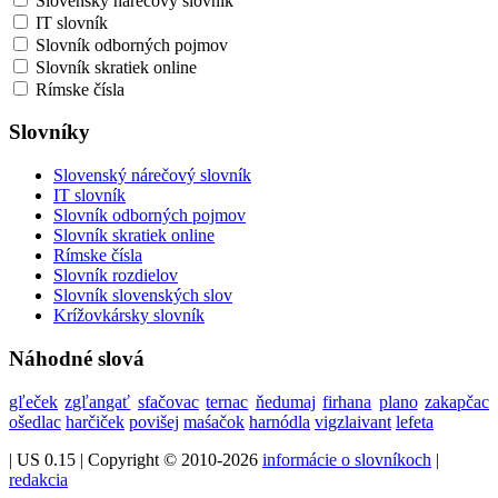
Slovenský nárečový slovník
IT slovník
Slovník odborných pojmov
Slovník skratiek online
Rímske čísla
Slovníky
Slovenský nárečový slovník
IT slovník
Slovník odborných pojmov
Slovník skratiek online
Rímske čísla
Slovník rozdielov
Slovník slovenských slov
Krížovkársky slovník
Náhodné slová
gľeček
zgľangať
sfačovac
ternac
ňedumaj
firhana
plano
zakapčac
ošedlac
harčiček
povišej
maśačok
harnódla
vigzlaivant
lefeta
| US 0.15 | Copyright © 2010-2026
informácie o slovníkoch
|
redakcia