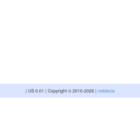
Rýchlosť načítavania a vyhodnocovania otázok závisí od
viacerých faktorov, rýchlosť je vyššia v prípadoch keď:
je používateľ prihlásený
nie je aktívny žiadny softvér na blokovanie reklám (napr.
adblock)
je na stránke menej používateľov (najväčšia záťaž systému
je vo večerných hodinách)
Prípadne si môžete v
obchode
aktivovať rýchlejšie načítavanie
a vyhodnocovanie otázok.
Zavrieť
| US 0.01 | Copyright © 2010-2026 |
redakcia