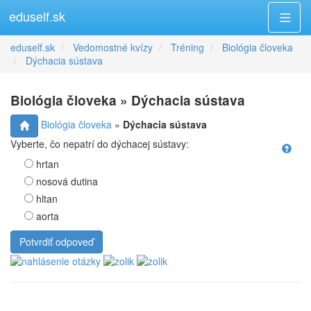
eduself.sk
eduself.sk
Vedomostné kvízy
Tréning
Biológia človeka
Dýchacia sústava
Biológia človeka » Dýchacia sústava
Biológia človeka
»
Dýchacia sústava
Vyberte, čo nepatrí do dýchacej sústavy:
hrtan
nosová dutina
hltan
aorta
Potvrdiť odpoveď
×
Ako zvýšiť rýchlosť načítavania kvízových otázok?