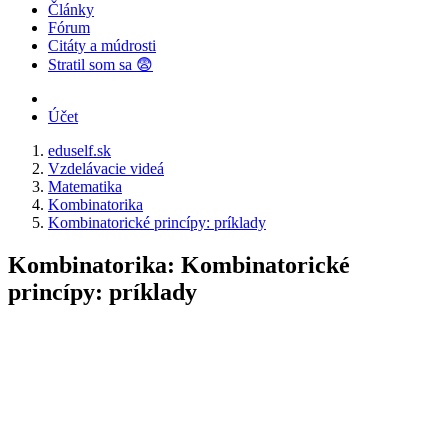
Články
Fórum
Citáty a múdrosti
Stratil som sa 😨
Účet
eduself.sk
Vzdelávacie videá
Matematika
Kombinatorika
Kombinatorické princípy: príklady
Kombinatorika: Kombinatorické
princípy: príklady