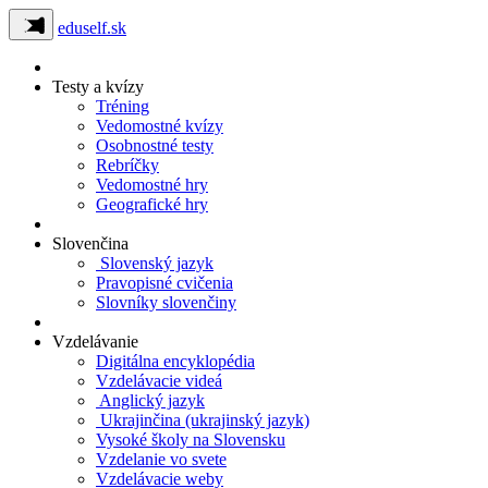
eduself.sk
Testy a kvízy
Tréning
Vedomostné kvízy
Osobnostné testy
Rebríčky
Vedomostné hry
Geografické hry
Slovenčina
Slovenský jazyk
Pravopisné cvičenia
Slovníky slovenčiny
Vzdelávanie
Digitálna encyklopédia
Vzdelávacie videá
Anglický jazyk
Ukrajinčina (ukrajinský jazyk)
Vysoké školy na Slovensku
Vzdelanie vo svete
Vzdelávacie weby