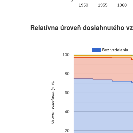
0
1950
1955
1960
Relatívna úroveň dosiahnutého vzd
Bez vzdelania
100
80
Úroveň vzdelania (v %)
60
40
20