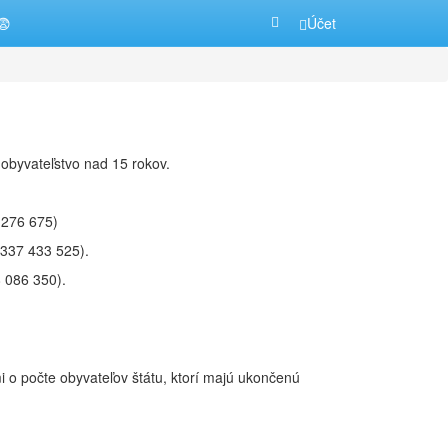
😨
Účet
n obyvateľstvo nad 15 rokov.
 276 675)
 337 433 525).
 086 350).
mi o počte obyvateľov štátu, ktorí majú ukončenú