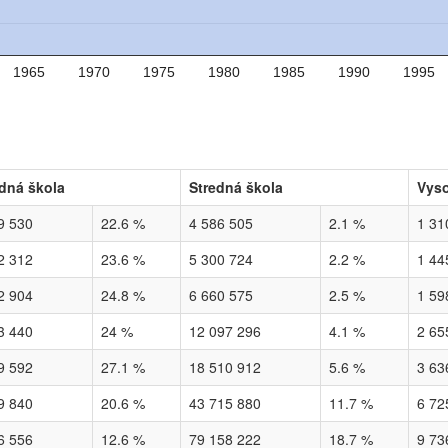
1965
1970
1975
1980
1985
1990
1995
dná škola
Stredná škola
Vyso
9 530
22.6 %
4 586 505
2.1 %
1 31
2 312
23.6 %
5 300 724
2.2 %
1 44
2 904
24.8 %
6 660 575
2.5 %
1 59
3 440
24 %
12 097 296
4.1 %
2 65
9 592
27.1 %
18 510 912
5.6 %
3 63
9 840
20.6 %
43 715 880
11.7 %
6 72
6 556
12.6 %
79 158 222
18.7 %
9 73