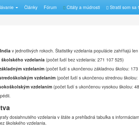
lávanie
Články
Fórum
Citáty a múdrosti
Stratil som sa 
India
v jednotlivých rokoch. Štatistiky vzdelania populácie zahŕňajú le
z školského vzdelania
(počet ľudí bez vzdelania: 271 107 525)
 základným vzdelaním
(počet ľudí s ukončenou základnou školou: 173
 stredoškolským vzdelaním
(počet ľudí s ukončenou strednou školou:
ysokoškolským vzdelaním
(počet ľudí s ukončenou vysokou školou: 48
pédii.
stva
ú grafy dosiahnutého vzdelania v štáte a prehľadná tabuľka s informácia
bez školského vzdelania.