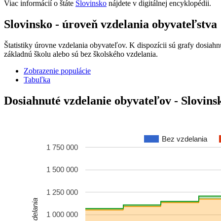
Viac informácií o štáte
Slovinsko
nájdete v digitálnej encyklopédii.
Slovinsko - úroveň vzdelania obyvateľstva
Štatistiky úrovne vzdelania obyvateľov. K dispozícii sú grafy dosiah
základnú školu alebo sú bez školského vzdelania.
Zobrazenie populácie
Tabuľka
Dosiahnuté vzdelanie obyvateľov - Slovins
Bez vzdelania
1 750 000
1 500 000
1 250 000
1 000 000