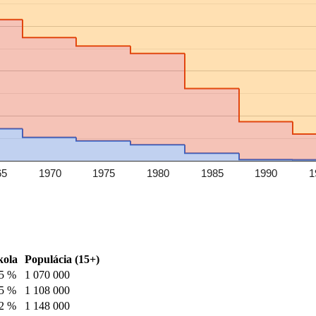
65
1970
1975
1980
1985
1990
1
kola
Populácia (15+)
.5 %
1 070 000
.5 %
1 108 000
.2 %
1 148 000