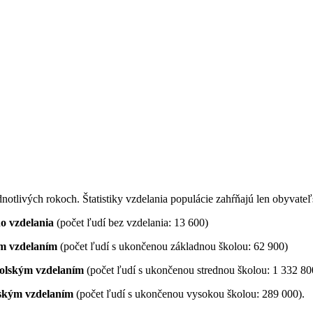
dnotlivých rokoch. Štatistiky vzdelania populácie zahŕňajú len obyvate
o vzdelania
(počet ľudí bez vzdelania: 13 600)
ým vzdelaním
(počet ľudí s ukončenou základnou školou: 62 900)
kolským vzdelaním
(počet ľudí s ukončenou strednou školou: 1 332 80
lským vzdelaním
(počet ľudí s ukončenou vysokou školou: 289 000).