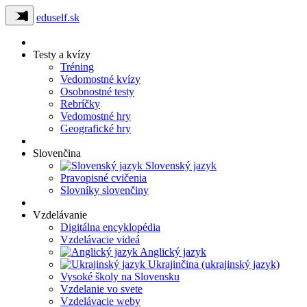
eduself.sk
Testy a kvízy
Tréning
Vedomostné kvízy
Osobnostné testy
Rebríčky
Vedomostné hry
Geografické hry
Slovenčina
Slovenský jazyk
Pravopisné cvičenia
Slovníky slovenčiny
Vzdelávanie
Digitálna encyklopédia
Vzdelávacie videá
Anglický jazyk
Ukrajinčina (ukrajinský jazyk)
Vysoké školy na Slovensku
Vzdelanie vo svete
Vzdelávacie weby