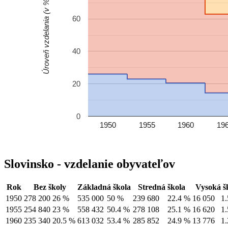
Úroveň vzdelania (v %)
60
40
20
0
1950
1955
1960
19
Slovinsko - vzdelanie obyvateľov
Rok
Bez školy
Základná škola
Stredná škola
Vysoká š
1950
278 200
26 %
535 000
50 %
239 680
22.4 %
16 050
1
1955
254 840
23 %
558 432
50.4 %
278 108
25.1 %
16 620
1
1960
235 340
20.5 %
613 032
53.4 %
285 852
24.9 %
13 776
1