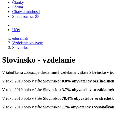
Články
Fórum
Citáty a múdrosti
Stratil som sa 😨
Účet
eduself.sk
Vzdelanie vo svete
Slovinsko
Slovinsko - vzdelanie
V tabuľke sa zobrazuje
dosiahnuté vzdelanie v štáte Slovinsko
v je
V roku 2010 bolo v štáte
Slovinsko: 0.8% obyvateľov bez školskéh
V roku 2010 bolo v štáte
Slovinsko: 3.7% obyvateľov so základn
V roku 2010 bolo v štáte
Slovinsko: 78.4% obyvateľov so stredoš
V roku 2010 bolo v štáte
Slovinsko: 17% obyvateľov s vysokoško