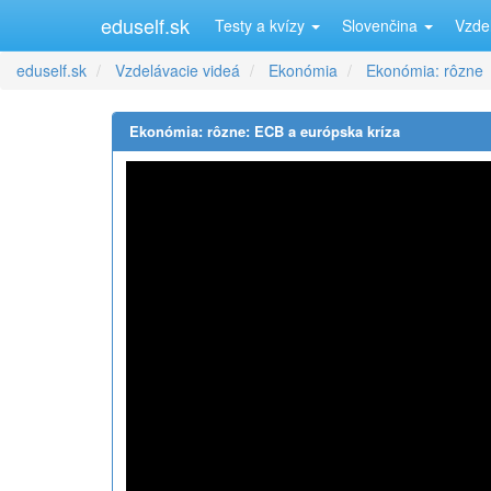
eduself.sk
Testy a kvízy
Slovenčina
Vzde
eduself.sk
Vzdelávacie videá
Ekonómia
Ekonómia: rôzne
Ekonómia: rôzne: ECB a európska kríza