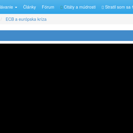
lávanie
Články
Fórum
Citáty a múdrosti
Stratil som sa 
ECB a európska kríza