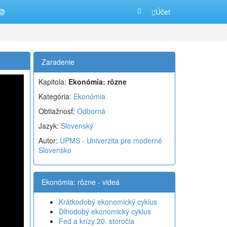
😨
Účet
Zaradenie
Kapitola:
Ekonómia: rôzne
Kategória:
Ekonómia
Obtiažnosť:
Odborná
Jazyk:
Slovenský
Autor:
UPMS - Univerzita pre moderné
Slovensko
Ekonómia: rôzne - videá
Krátkodobý ekonomický cyklus
Dlhodobý ekonomický cyklus
Fed a krízy 20. storočia