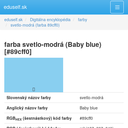
eduself.sk
eduself.sk
Digitálna encyklopédia
farby
svetlo-modrá (farba 89cff0)
farba svetlo-modrá (Baby blue)
[#89cff0]
Slovenský názov farby
svetlo-modrá
Anglický názov farby
Baby blue
RGB
(šestnástkový) kód farby
#89cff0
HEX