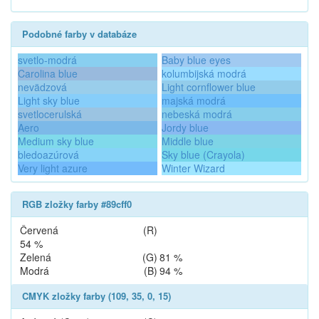
Podobné farby v databáze
svetlo-modrá
Baby blue eyes
Carolina blue
kolumbijská modrá
nevädzová
Light cornflower blue
Light sky blue
majská modrá
svetlocerulská
nebeská modrá
Aero
Jordy blue
Medium sky blue
Middle blue
bledoazúrová
Sky blue (Crayola)
Very light azure
Winter Wizard
RGB zložky farby #89cff0
Červená
(R)
54 %
Zelená
(G)
81 %
Modrá
(B)
94 %
CMYK zložky farby (109, 35, 0, 15)