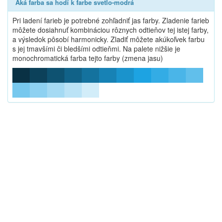
Aká farba sa hodí k farbe svetlo-modrá
Pri ladení farieb je potrebné zohľadniť jas farby. Zladenie farieb
môžete dosiahnuť kombináciou rôznych odtieňov tej istej farby,
a výsledok pôsobí harmonicky. Zladiť môžete akúkoľvek farbu
s jej tmavšími či bledšími odtieňmi. Na palete nižšie je
monochromatická farba tejto farby (zmena jasu)