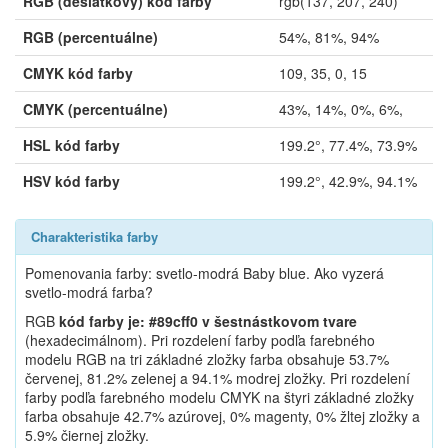
RGB (desiatkový) kód farby
rgb(137, 207, 240)
RGB (percentuálne)
54%, 81%, 94%
CMYK kód farby
109, 35, 0, 15
CMYK (percentuálne)
43%, 14%, 0%, 6%,
HSL kód farby
199.2°, 77.4%, 73.9%
HSV kód farby
199.2°, 42.9%, 94.1%
Charakteristika farby
Pomenovania farby: svetlo-modrá Baby blue. Ako vyzerá
svetlo-modrá farba?
RGB
kód farby je: #89cff0 v šestnástkovom tvare
(hexadecimálnom). Pri rozdelení farby podľa farebného
modelu RGB na tri základné zložky farba obsahuje 53.7%
červenej, 81.2% zelenej a 94.1% modrej zložky. Pri rozdelení
farby podľa farebného modelu CMYK na štyri základné zložky
farba obsahuje 42.7% azúrovej, 0% magenty, 0% žltej zložky a
5.9% čiernej zložky.