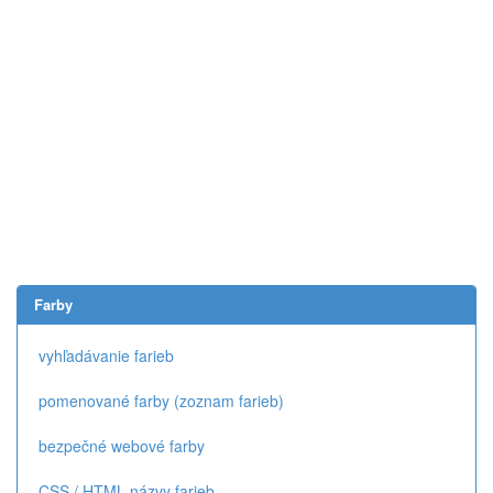
Farby
vyhľadávanie farieb
pomenované farby (zoznam farieb)
bezpečné webové farby
CSS / HTML názvy farieb