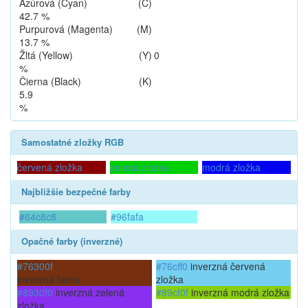
Azúrová (Cyan)
(C)
42.7 %
Purpurová (Magenta)
(M)
13.7 %
Žltá (Yellow)
(Y)
0
%
Čierna (Black)
(K)
5.9
%
Samostatné zložky RGB
červená zložka
zelená zložka
modrá zložka
Najbližšie bezpečné farby
#64c8c8
#96fafa
Opačné farby (inverzné)
#76300f
#76cff0
inverzná červená
inverzná farba
zložka
#8930f0
inverzná zelená
#89cf0f
inverzná modrá zložka
zložka