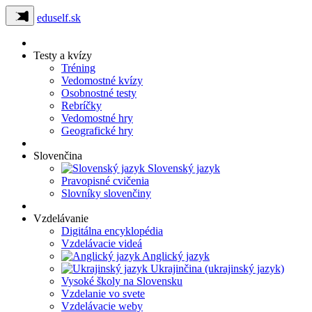
eduself.sk
Testy a kvízy
Tréning
Vedomostné kvízy
Osobnostné testy
Rebríčky
Vedomostné hry
Geografické hry
Slovenčina
Slovenský jazyk
Pravopisné cvičenia
Slovníky slovenčiny
Vzdelávanie
Digitálna encyklopédia
Vzdelávacie videá
Anglický jazyk
Ukrajinčina (ukrajinský jazyk)
Vysoké školy na Slovensku
Vzdelanie vo svete
Vzdelávacie weby