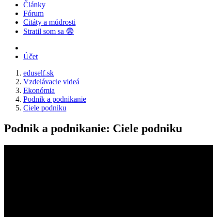
Články
Fórum
Citáty a múdrosti
Stratil som sa 😨
Účet
eduself.sk
Vzdelávacie videá
Ekonómia
Podnik a podnikanie
Ciele podniku
Podnik a podnikanie: Ciele podniku