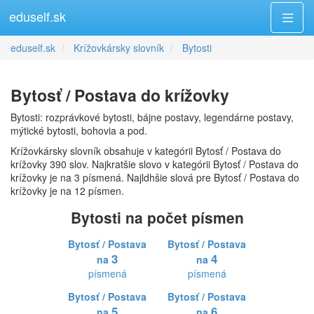
eduself.sk
eduself.sk
Krížovkársky slovník
Bytosti
Bytosť / Postava do krížovky
Bytosti: rozprávkové bytosti, bájne postavy, legendárne postavy,
mýtické bytosti, bohovia a pod.
Krížovkársky slovník obsahuje v kategórii Bytosť / Postava do
krížovky 390 slov. Najkratšie slovo v kategórii Bytosť / Postava do
krížovky je na 3 písmená. Najldhšie slová pre Bytosť / Postava do
krížovky je na 12 písmen.
Bytosti na počet písmen
Bytosť / Postava
Bytosť / Postava
3
4
na
na
písmená
písmená
Bytosť / Postava
Bytosť / Postava
5
6
na
na