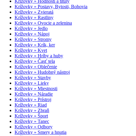
Krížovky » Hodnosti a tituly
Krížovky » Postavy, Bytosti, Bohovia
Krížovky » Zvieratá
Krížovky » Rastliny
Krížovky » Ovocie a zelenina
Krížovky » Jedlo
Krížovky » Nápoj
Krížovky » Stromy
Krížovky » Krík, ker
Krížovky » Kvet
Krížovky » Hríby a huby
Krížovky » Časť tela
Krížovky » Oblečenie
Krížovky » Hudobný nástroj
Krížovky » Stavby
Krížovky » Lieky
Krížovky » Miestnosti
Krížovky » Náradie
Krížovky » Prístroj
Krížovky » Riad
Krížovky » Zbraň
Krížovky » Šport
Krížovky » Tanec
Krížovky » Odbory
Krížovky » Smery a hnutia