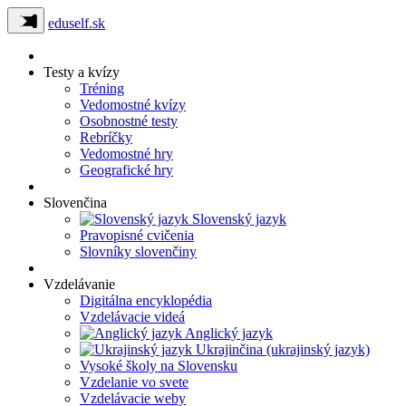
eduself.sk
Testy a kvízy
Tréning
Vedomostné kvízy
Osobnostné testy
Rebríčky
Vedomostné hry
Geografické hry
Slovenčina
Slovenský jazyk
Pravopisné cvičenia
Slovníky slovenčiny
Vzdelávanie
Digitálna encyklopédia
Vzdelávacie videá
Anglický jazyk
Ukrajinčina (ukrajinský jazyk)
Vysoké školy na Slovensku
Vzdelanie vo svete
Vzdelávacie weby