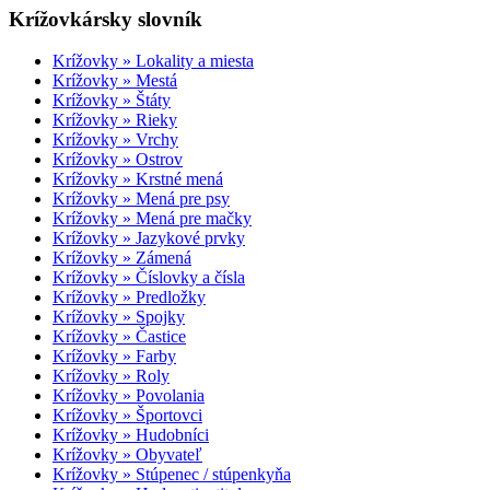
Krížovkársky slovník
Krížovky » Lokality a miesta
Krížovky » Mestá
Krížovky » Štáty
Krížovky » Rieky
Krížovky » Vrchy
Krížovky » Ostrov
Krížovky » Krstné mená
Krížovky » Mená pre psy
Krížovky » Mená pre mačky
Krížovky » Jazykové prvky
Krížovky » Zámená
Krížovky » Číslovky a čísla
Krížovky » Predložky
Krížovky » Spojky
Krížovky » Častice
Krížovky » Farby
Krížovky » Roly
Krížovky » Povolania
Krížovky » Športovci
Krížovky » Hudobníci
Krížovky » Obyvateľ
Krížovky » Stúpenec / stúpenkyňa