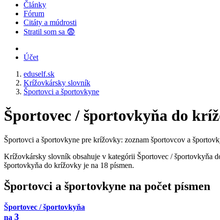
Články
Fórum
Citáty a múdrosti
Stratil som sa 😨
Účet
eduself.sk
Krížovkársky slovník
Športovci a športovkyne
Športovec / športovkyňa do krí
Športovci a športovkyne pre krížovky: zoznam športovcov a športovkýň
Krížovkársky slovník obsahuje v kategórii Športovec / športovkyňa do
športovkyňa do krížovky je na 18 písmen.
Športovci a športovkyne na počet písmen
Športovec / športovkyňa
3
na