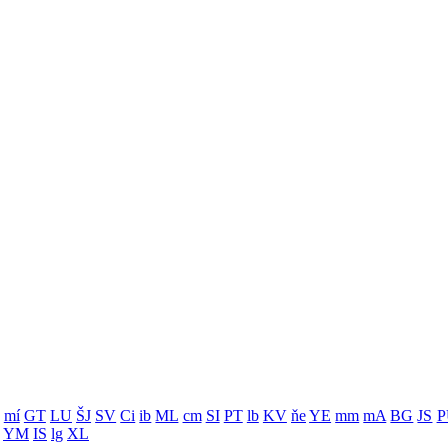
mí
GT
LU
ŠJ
SV
Ci
ib
ML
cm
SI
PT
lb
KV
ňe
YE
mm
mA
BG
JS
P
YM
IS
lg
XL