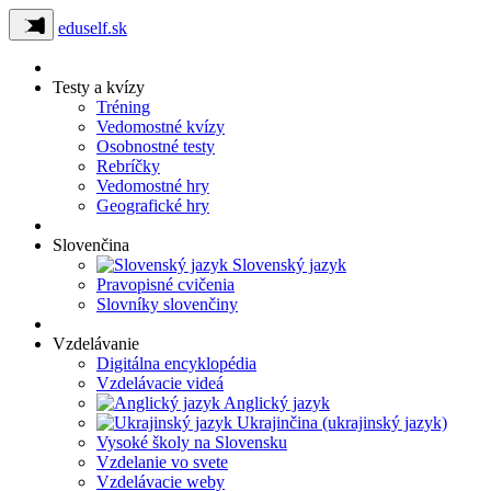
eduself.sk
Testy a kvízy
Tréning
Vedomostné kvízy
Osobnostné testy
Rebríčky
Vedomostné hry
Geografické hry
Slovenčina
Slovenský jazyk
Pravopisné cvičenia
Slovníky slovenčiny
Vzdelávanie
Digitálna encyklopédia
Vzdelávacie videá
Anglický jazyk
Ukrajinčina (ukrajinský jazyk)
Vysoké školy na Slovensku
Vzdelanie vo svete
Vzdelávacie weby