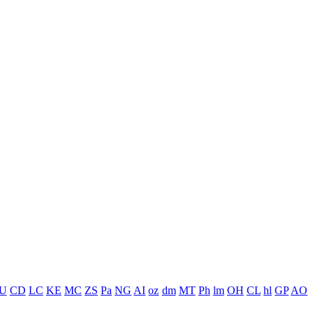
U
CD
LC
KE
MC
ZS
Pa
NG
AI
oz
dm
MT
Ph
lm
OH
CL
hl
GP
AO