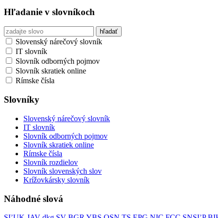
Hľadanie v slovníkoch
Slovenský nárečový slovník
IT slovník
Slovník odborných pojmov
Slovník skratiek online
Rímske čísla
Slovníky
Slovenský nárečový slovník
IT slovník
Slovník odborných pojmov
Slovník skratiek online
Rímske čísla
Slovník rozdielov
Slovník slovenských slov
Krížovkársky slovník
Náhodné slová
SĽUK
JAV
dkg
SV
BGR
YBS
OSN
TS
EPG
NIC
FCC
SNSĽP
BI