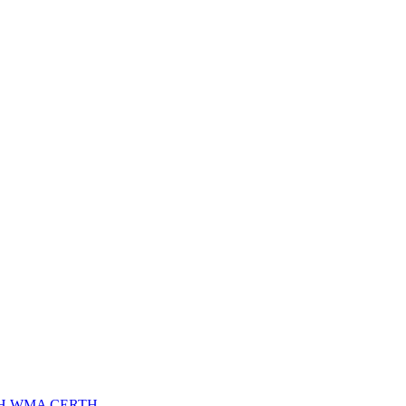
H
WMA
CERTH