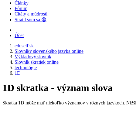
Články
Fórum
Citáty a múdrosti
Stratil som sa 😨
Účet
eduself.sk
Slovníky slovenského jazyka online
Výkladový slovník
Slovník skratiek online
technológie
1D
1D skratka - význam slova
Skratka 1D môže mať niekoľko významov v rôznych jazykoch. Nižšie