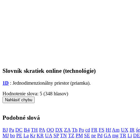
Slovník skratiek online (technológie)
1D
: Jednodimenzionálny priestor (priamka).
Hodnotenie slova:
5
(
348
hlasov)
Nahlásiť chybu
Podobné slová
BJ
Pa
DC
B4
TH
PA
OO
DX
ZA
Th
Po
cd
FR
FS
Hf
Am
UX
IR
śe
MJ
bo
PE
La
Kr
KR
UA
SP
TN
TZ
PM
SE
ne
Pd
GA
mg
TR
Li
DE