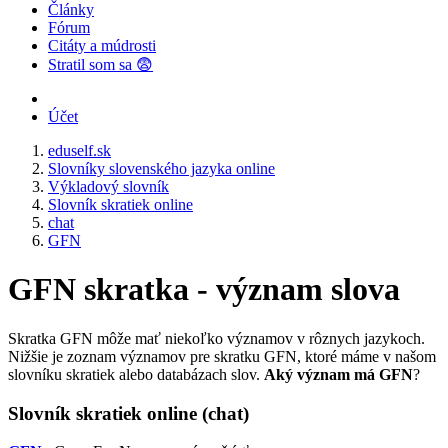
Články
Fórum
Citáty a múdrosti
Stratil som sa 😨
Účet
eduself.sk
Slovníky slovenského jazyka online
Výkladový slovník
Slovník skratiek online
chat
GFN
GFN skratka - význam slova
Skratka GFN môže mať niekoľko významov v rôznych jazykoch.
Nižšie je zoznam významov pre skratku GFN, ktoré máme v našom
slovníku skratiek alebo databázach slov.
Aký význam má GFN
?
Slovník skratiek online (chat)