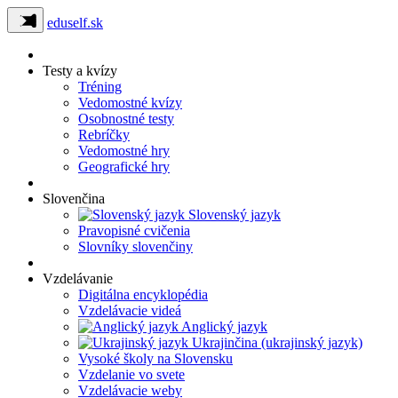
eduself.sk
Testy a kvízy
Tréning
Vedomostné kvízy
Osobnostné testy
Rebríčky
Vedomostné hry
Geografické hry
Slovenčina
Slovenský jazyk
Pravopisné cvičenia
Slovníky slovenčiny
Vzdelávanie
Digitálna encyklopédia
Vzdelávacie videá
Anglický jazyk
Ukrajinčina (ukrajinský jazyk)
Vysoké školy na Slovensku
Vzdelanie vo svete
Vzdelávacie weby