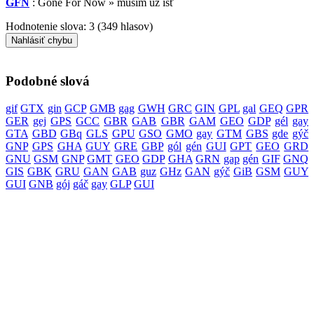
GFN
: Gone For Now » musím už ísť
Hodnotenie slova:
3
(
349
hlasov)
Nahlásiť chybu
Podobné slová
gif
GTX
gin
GCP
GMB
gag
GWH
GRC
GIN
GPL
gal
GEQ
GPR
GER
gej
GPS
GCC
GBR
GAB
GBR
GAM
GEO
GDP
gél
gay
GTA
GBD
GBq
GLS
GPU
GSO
GMO
gay
GTM
GBS
gde
gýč
GNP
GPS
GHA
GUY
GRE
GBP
gól
gén
GUI
GPT
GEO
GRD
GNU
GSM
GNP
GMT
GEO
GDP
GHA
GRN
gap
gén
GIF
GNQ
GIS
GBK
GRU
GAN
GAB
guz
GHz
GAN
gýč
GiB
GSM
GUY
GUI
GNB
gój
gáč
gay
GLP
GUI