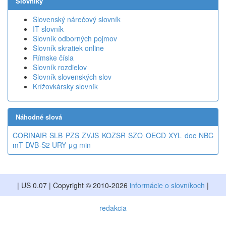
Slovníky
Slovenský nárečový slovník
IT slovník
Slovník odborných pojmov
Slovník skratiek online
Rímske čísla
Slovník rozdielov
Slovník slovenských slov
Krížovkársky slovník
Náhodné slová
CORINAIR
SLB
PZS
ZVJS
KOZSR
SZO
OECD
XYL
doc
NBC
mT
DVB-S2
URY
μg
min
| US 0.07 | Copyright © 2010-2026
informácie o slovníkoch
|
redakcia