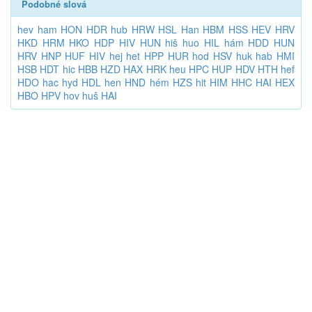
Podobné slová
hev
ham
HON
HDR
hub
HRW
HSL
Han
HBM
HSS
HEV
HRV
HKD
HRM
HKO
HDP
HIV
HUN
hiš
huo
HIL
hám
HDD
HUN
HRV
HNP
HUF
HIV
hej
het
HPP
HUR
hod
HSV
huk
hab
HMI
HSB
HDT
hic
HBB
HZD
HAX
HRK
heu
HPC
HUP
HDV
HTH
hef
HDO
hac
hyd
HDL
hen
HND
hém
HZS
hit
HIM
HHC
HAI
HEX
HBO
HPV
hov
huš
HAI