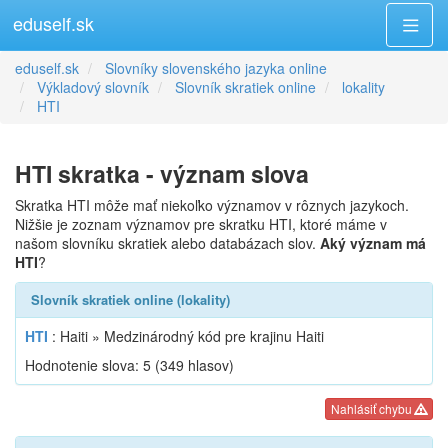
eduself.sk
eduself.sk
Slovníky slovenského jazyka online
Výkladový slovník
Slovník skratiek online
lokality
HTI
HTI skratka - význam slova
Skratka HTI môže mať niekoľko významov v rôznych jazykoch.
Nižšie je zoznam významov pre skratku HTI, ktoré máme v
našom slovníku skratiek alebo databázach slov.
Aký význam má
HTI
?
Slovník skratiek online (lokality)
HTI
: Haiti » Medzinárodný kód pre krajinu Haiti
Hodnotenie slova:
5
(
349
hlasov)
Nahlásiť chybu