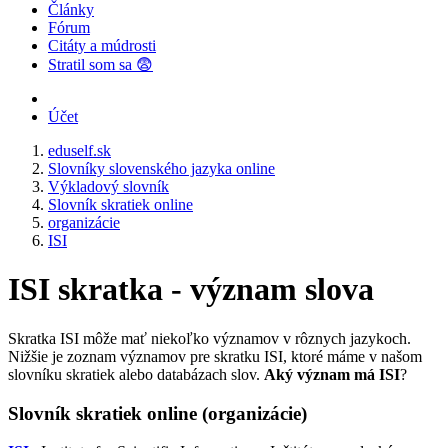
Články
Fórum
Citáty a múdrosti
Stratil som sa 😨
Účet
eduself.sk
Slovníky slovenského jazyka online
Výkladový slovník
Slovník skratiek online
organizácie
ISI
ISI skratka - význam slova
Skratka ISI môže mať niekoľko významov v rôznych jazykoch.
Nižšie je zoznam významov pre skratku ISI, ktoré máme v našom
slovníku skratiek alebo databázach slov.
Aký význam má ISI
?
Slovník skratiek online (organizácie)