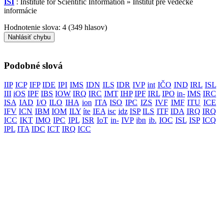
ISI
: Institute for Scientific Information » Inštitút pre vedecké
informácie
Hodnotenie slova:
4
(
349
hlasov)
Nahlásiť chybu
Podobné slová
IIP
ICP
IFP
IDE
IPI
IMS
IDN
ILS
IDR
IVP
int
IČO
IND
IRL
ISL
III
iOS
IPF
IBS
IOW
IRQ
IRC
IMT
IHP
IPF
IRL
IPO
in-
IMS
IRC
ISA
IAD
I/O
ILO
IHA
ion
ITA
ISO
IPC
IZS
IVF
IMF
ITU
ICE
IFV
ICN
IBM
IOM
ILY
íte
IEA
isc
idz
ISP
ILS
ITF
IDA
IRQ
IRQ
ICC
IKT
IMO
IPC
IPL
ISR
IoT
in-
IVP
ibn
ib.
IOC
ISL
ISP
ICQ
IPL
ITA
IDC
ICT
IRQ
ICC