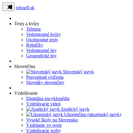
eduself.sk
Testy a kvízy
Tréning
Vedomostné kvízy
Osobnostné testy
Rebríčky
Vedomostné hry
Geografické hry
Slovenčina
Slovenský jazyk
Pravopisné cvičenia
Slovníky slovenčiny
Vzdelávanie
Digitálna encyklopédia
Vzdelávacie videá
Anglický jazyk
Ukrajinčina (ukrajinský jazyk)
Vysoké školy na Slovensku
Vzdelanie vo svete
Vzdelávacie weby