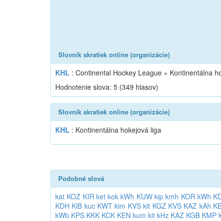
Slovník skratiek online (organizácie)
KHL
: Continental Hockey League » Kontinentálna ho
Hodnotenie slova:
5
(
349
hlasov)
Slovník skratiek online (organizácie)
KHL
: Kontinentálna hokejová liga
Podobné slová
kat
KOZ
KIR
ket
kok
kWh
KUW
kip
kmh
KOR
kWh
KD
KDH
KiB
kuc
KWT
kim
KVS
kit
KGZ
KVS
KAZ
kAh
K
kWb
KPS
KKK
KCK
KEN
kum
kit
kHz
KAZ
KGB
KMP