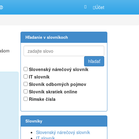
😨
Účet
Hľadanie v slovníkoch
našom
Slovenský nárečový slovník
IT slovník
Slovník odborných pojmov
Slovník skratiek online
Rímske čísla
Slovníky
Slovenský nárečový slovník
IT slovník