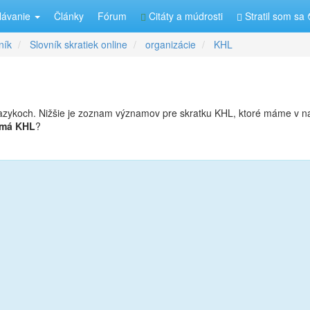
lávanie
Články
Fórum
Citáty a múdrosti
Stratil som sa 
ník
Slovník skratiek online
organizácie
KHL
azykoch. Nižšie je zoznam významov pre skratku KHL, ktoré máme v 
 má KHL
?