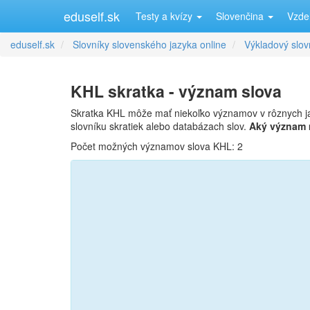
eduself.sk
Testy a kvízy
Slovenčina
Vzde
eduself.sk
Slovníky slovenského jazyka online
Výkladový slov
KHL skratka - význam slova
Skratka KHL môže mať niekoľko významov v rôznych j
slovníku skratiek alebo databázach slov.
Aký význam
Počet možných významov slova KHL: 2