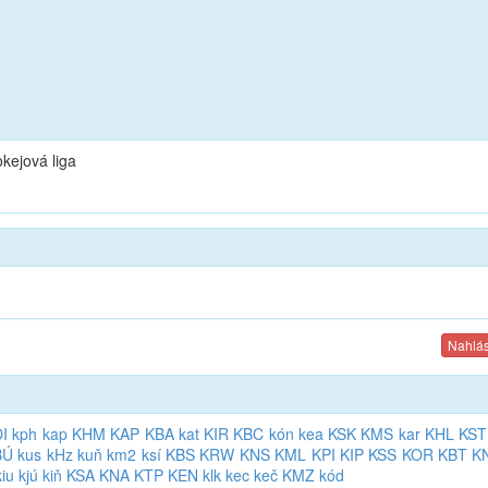
kejová liga
Nahlás
I
kph
kap
KHM
KAP
KBA
kat
KIR
KBC
kón
kea
KSK
KMS
kar
KHL
KST
BÚ
kus
kHz
kuň
km2
ksí
KBS
KRW
KNS
KML
KPI
KIP
KSS
KOR
KBT
K
kiu
kjú
kiň
KSA
KNA
KTP
KEN
klk
kec
keč
KMZ
kód