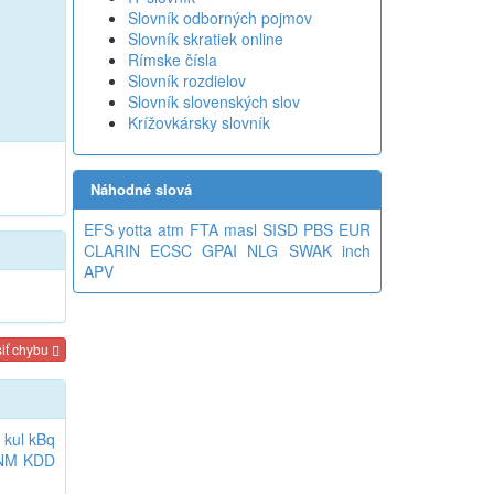
Slovník odborných pojmov
Slovník skratiek online
Rímske čísla
Slovník rozdielov
Slovník slovenských slov
Krížovkársky slovník
Náhodné slová
EFS
yotta
atm
FTA
masl
SISD
PBS
EUR
CLARIN
ECSC
GPAI
NLG
SWAK
inch
APV
iť chybu
kul
kBq
NM
KDD