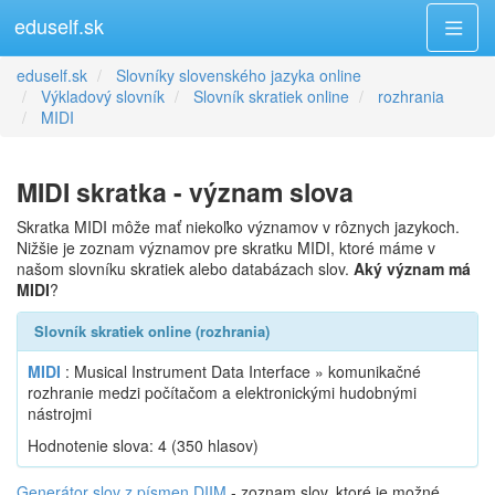
eduself.sk
eduself.sk
Slovníky slovenského jazyka online
Výkladový slovník
Slovník skratiek online
rozhrania
MIDI
MIDI skratka - význam slova
Skratka MIDI môže mať niekoľko významov v rôznych jazykoch.
Nižšie je zoznam významov pre skratku MIDI, ktoré máme v
našom slovníku skratiek alebo databázach slov.
Aký význam má
MIDI
?
Slovník skratiek online (rozhrania)
MIDI
: Musical Instrument Data Interface » komunikačné
rozhranie medzi počítačom a elektronickými hudobnými
nástrojmi
Hodnotenie slova:
4
(
350
hlasov)
Generátor slov z písmen DIIM
- zoznam slov, ktoré je možné