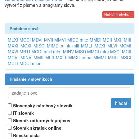
vytvoriť z písmen a anagramy slova.
Nahlásiť chybu
Podobné slová
MLXI
MCCI
MDVI
MVII
MMVI
MIDD
mite
MMDI
MDII
MXII
MIII
MXXI
MCXI
MISC
MIMD
mink
mili
MMLI
MDXI
MLVI
MCMI
MXVI
MBTI
MCDI
mild
min.
MINV
MISD
MMCI
mira
MXCI
MCII
MCVI
MINV
MMII
MLII
MXLI
MMXI
mína
MMMI
MDLI
MSCI
MCLI
MDCI
mión
Hľadanie v slovníkoch
Slovenský nárečový slovník
IT slovník
Slovník odborných pojmov
Slovník skratiek online
Rímske čísla