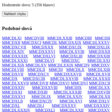
Hodnotenie slova:
5
(
356
hlasov)
Nahlásiť chybu
Podobné slová
MMCDLXI
MMCDVIII
MMCDLXXIII
MMCDIII
MMCDII
MMCDXII
MMCDXCI
MMCDL
MMCDXXIX
MMCDLXXXV
MMCDXCVII
MMCDXXX
MMCDXCIX
MMCDXLIX
MMCDLXIV
MMCDXXXVI
MMCDLXVIII
MMCDXXII
MMCDXXXIX
MMCDXLVI
MMCDXLIII
MMCDXXIII
MMCDLXXXI
MMCDLVI
MMCDXC
MMCDLXXI
MMCDLXIX
MMCDLXV
MMCDLXXIX
MMCDV
MMCDXV
MMCDLVIII
MMCDLII
MMCDI
MMCDLX
MMCDLXIII
MMCDXVII
MMCDXCV
MMCDXXXVII
MMCDLXVII
MMCDX
MMCDXCIII
MMCDLXXVIII
MMCDLXXXII
MMCDLXXVII
MMCDVII
MMCDXVI
MMCDVI
MMCDXCII
MMCDXXIV
MMCDXXVIII
MMCDIX
MMCDLXX
MMCDXXI
MMCDXIII
MMCDLXXXIII
MMCDXVIII
MMCDXXVI
MMCDLIX
MMCDLXXIV
MMCDLXII
MMCDXLII
MMCDXCIV
MMCDLXVI
MMCDXLV
MMCDXL
MMCDLI
MMCDXXXV
MMCDXXXIV
MMCDLXXXIV
MMCDXLI
MMCDLXXII
MMCDXXV