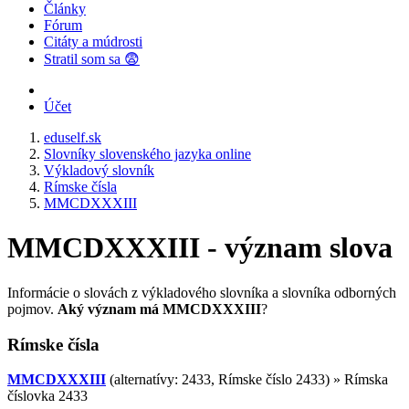
Články
Fórum
Citáty a múdrosti
Stratil som sa 😨
Účet
eduself.sk
Slovníky slovenského jazyka online
Výkladový slovník
Rímske čísla
MMCDXXXIII
MMCDXXXIII - význam slova
Informácie o slovách z výkladového slovníka a slovníka odborných
pojmov.
Aký význam má MMCDXXXIII
?
Rímske čísla
MMCDXXXIII
(alternatívy: 2433, Rímske číslo 2433) »
Rímska
číslovka 2433