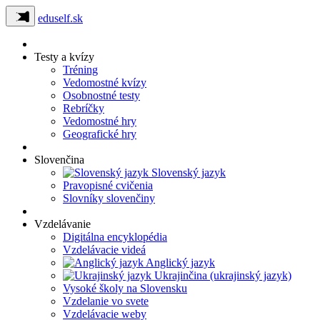
eduself.sk
Testy a kvízy
Tréning
Vedomostné kvízy
Osobnostné testy
Rebríčky
Vedomostné hry
Geografické hry
Slovenčina
Slovenský jazyk
Pravopisné cvičenia
Slovníky slovenčiny
Vzdelávanie
Digitálna encyklopédia
Vzdelávacie videá
Anglický jazyk
Ukrajinčina (ukrajinský jazyk)
Vysoké školy na Slovensku
Vzdelanie vo svete
Vzdelávacie weby