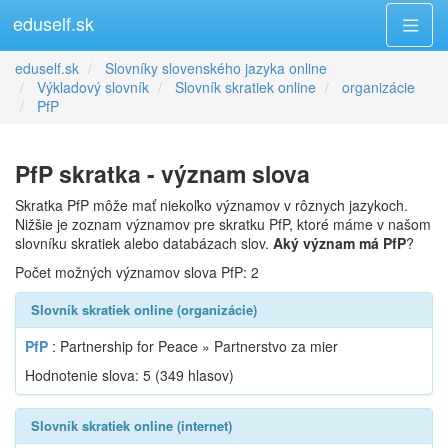
eduself.sk
eduself.sk
Slovníky slovenského jazyka online
Výkladový slovník
Slovník skratiek online
organizácie
PfP
PfP skratka - význam slova
Skratka PfP môže mať niekoľko významov v rôznych jazykoch.
Nižšie je zoznam významov pre skratku PfP, ktoré máme v našom
slovníku skratiek alebo databázach slov.
Aký význam má PfP
?
Počet možných významov slova PfP: 2
Slovník skratiek online (organizácie)
PfP
: Partnership for Peace » Partnerstvo za mier
Hodnotenie slova:
5
(
349
hlasov)
Slovník skratiek online (internet)