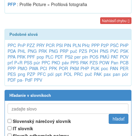
PFP
: Profile Picture » Profilová fotografia
Nahlásiť chybu
Podobné slová
PPC
PnP
PZZ
PRY
PCR
PSI
PIN
PLN
PHz
PPP
P2P
PSČ
PHP
PDA
PHL
PNG
PRK
PNG
PRP
puč
PZS
POH
PNS
PVC
PSK
PPA
PRK
PPF
pop
PLC
PDT
PS2
per
pin
POS
PMÚ
PAT
POV
prť
P+R
PSS
púr
PPC
PKO
páv
PPS
PAK
PZS
POW
Pan
PCB
PPP
PMO
PWA
PCI
PPK
POR
PKM
PHP
PUK
poc
PAN
PER
PES
png
PZP
PFC
pól
ppt
POL
PRC
puč
PAK
pax
pan
pór
PDF
pa-
PdF
PPV
Hľadanie v slovníkoch
Slovenský nárečový slovník
IT slovník
Slovník odborných pojmov