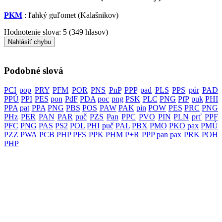
PKM
: ľahký guľomet (Kalašnikov)
Hodnotenie slova:
5
(
349
hlasov)
Nahlásiť chybu
Podobné slová
PCI
pop
PRY
PFM
POR
PNS
PnP
PPP
pad
PLS
PPS
púr
PAD
PPÚ
PPI
PES
pon
PdF
PDA
poc
png
PSK
PLC
PNG
PfP
puk
PHI
PPA
pat
PPA
PNG
PBS
POS
PAW
PAK
pin
POW
PES
PRC
PNG
PHz
PER
PAN
PAR
puč
PZS
Pan
PPC
PVO
PIN
PLN
prť
PPF
PFC
PNG
PAS
PS2
POL
PHI
puč
PAL
PBX
PMO
PKO
pax
PMÚ
PZZ
PWA
PCB
PHP
PFS
PPK
PHM
P+R
PPP
pan
pax
PRK
POH
PHP