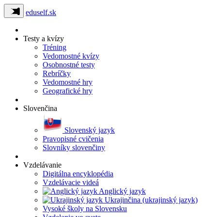
eduself.sk
Testy a kvízy
Tréning
Vedomostné kvízy
Osobnostné testy
Rebríčky
Vedomostné hry
Geografické hry
Slovenčina
Slovenský jazyk
Pravopisné cvičenia
Slovníky slovenčiny
Vzdelávanie
Digitálna encyklopédia
Vzdelávacie videá
Anglický jazyk
Ukrajinčina (ukrajinský jazyk)
Vysoké školy na Slovensku