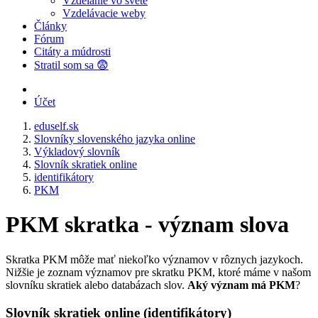
Vzdelanie vo svete
Vzdelávacie weby
Články
Fórum
Citáty a múdrosti
Stratil som sa 😨
Účet
eduself.sk
Slovníky slovenského jazyka online
Výkladový slovník
Slovník skratiek online
identifikátory
PKM
PKM skratka - význam slova
Skratka PKM môže mať niekoľko významov v rôznych jazykoch.
Nižšie je zoznam významov pre skratku PKM, ktoré máme v našom
slovníku skratiek alebo databázach slov.
Aký význam má PKM
?
Slovník skratiek online (identifikátory)