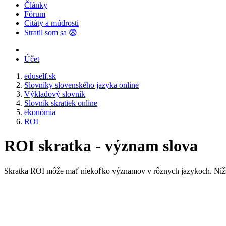
Články
Fórum
Citáty a múdrosti
Stratil som sa 😨
Účet
eduself.sk
Slovníky slovenského jazyka online
Výkladový slovník
Slovník skratiek online
ekonómia
ROI
ROI skratka - význam slova
Skratka ROI môže mať niekoľko významov v rôznych jazykoch. Nižši