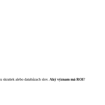
skratiek alebo databázach slov.
Aký význam má ROI
?