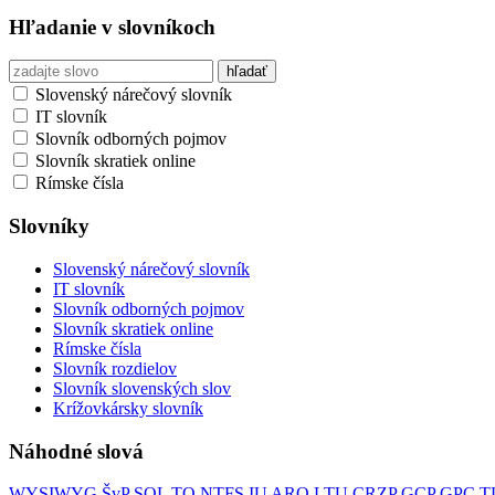
Hľadanie v slovníkoch
Slovenský nárečový slovník
IT slovník
Slovník odborných pojmov
Slovník skratiek online
Rímske čísla
Slovníky
Slovenský nárečový slovník
IT slovník
Slovník odborných pojmov
Slovník skratiek online
Rímske čísla
Slovník rozdielov
Slovník slovenských slov
Krížovkársky slovník
Náhodné slová
WYSIWYG
ŠvP
SQL
TO
NTFS
IU
ARO
LTU
CRZP
GCP
GPC
T