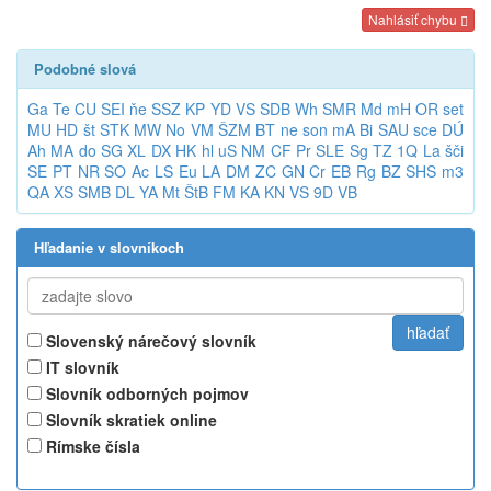
Nahlásiť chybu
Podobné slová
Ga
Te
CU
SEI
ňe
SSZ
KP
YD
VS
SDB
Wh
SMR
Md
mH
OR
set
MU
HD
št
STK
MW
No
VM
ŠZM
BT
ne
son
mA
Bi
SAU
sce
DÚ
Ah
MA
do
SG
XL
DX
HK
hl
uS
NM
CF
Pr
SLE
Sg
TZ
1Q
La
šči
SE
PT
NR
SO
Ac
LS
Eu
LA
DM
ZC
GN
Cr
EB
Rg
BZ
SHS
m3
QA
XS
SMB
DL
YA
Mt
ŠtB
FM
KA
KN
VS
9D
VB
Hľadanie v slovníkoch
Slovenský nárečový slovník
IT slovník
Slovník odborných pojmov
Slovník skratiek online
Rímske čísla