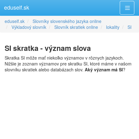
eduself.sk
eduself.sk
Slovníky slovenského jazyka online
Výkladový slovník
Slovník skratiek online
lokality
SI
SI skratka - význam slova
Skratka SI môže mať niekoľko významov v rôznych jazykoch.
Nižšie je zoznam významov pre skratku SI, ktoré máme v našom
slovníku skratiek alebo databázach slov.
Aký význam má SI
?