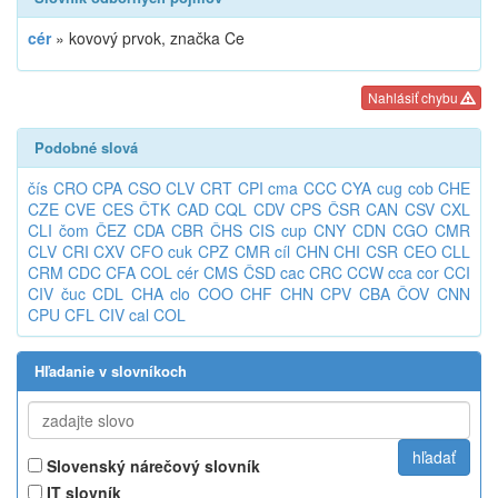
cér
»
kovový prvok, značka Ce
Nahlásiť chybu
Podobné slová
čís
CRO
CPA
CSO
CLV
CRT
CPI
cma
CCC
CYA
cug
cob
CHE
CZE
CVE
CES
ČTK
CAD
CQL
CDV
CPS
ČSR
CAN
CSV
CXL
CLI
čom
ČEZ
CDA
CBR
ČHS
CIS
cup
CNY
CDN
CGO
CMR
CLV
CRI
CXV
CFO
cuk
CPZ
CMR
cíl
CHN
CHI
CSR
CEO
CLL
CRM
CDC
CFA
COL
cér
CMS
ČSD
cac
CRC
CCW
cca
cor
CCI
CIV
čuc
CDL
CHA
clo
COO
CHF
CHN
CPV
CBA
ČOV
CNN
CPU
CFL
CIV
cal
COL
Hľadanie v slovníkoch
Slovenský nárečový slovník
IT slovník