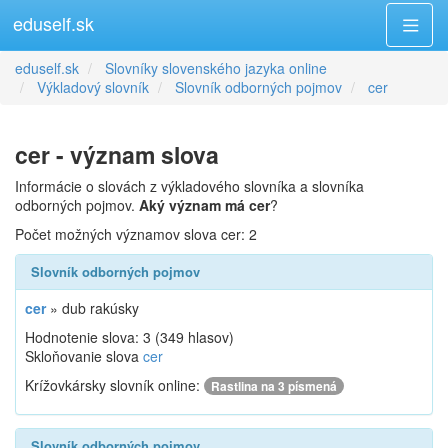
eduself.sk
eduself.sk
Slovníky slovenského jazyka online
Výkladový slovník
Slovník odborných pojmov
cer
cer - význam slova
Informácie o slovách z výkladového slovníka a slovníka
odborných pojmov.
Aký význam má cer
?
Počet možných významov slova cer: 2
Slovník odborných pojmov
cer
»
dub rakúsky
Hodnotenie slova:
3
(
349
hlasov)
Skloňovanie slova
cer
Krížovkársky slovník online:
Rastlina na 3 písmená
Slovník odborných pojmov