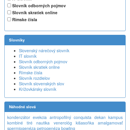
Slovník odborných pojmov
Slovník skratiek online
Rímske čísla
Slovníky
Slovenský nárečový slovník
IT slovník
Slovník odborných pojmov
Slovník skratiek online
Rímske čísla
Slovník rozdielov
Slovník slovenských slov
Krížovkársky slovník
Náhodné slová
kondenzátor
evekcia
antropofilný
conquista
dekan
kampus
kombiné
tiré
nautika
venerológ
kišasoňka
amalgamovať
spermiogenéza
petrogenéza
bowling