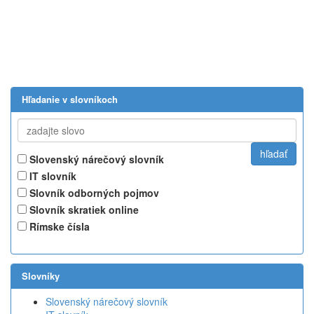
Hľadanie v slovníkoch
Slovenský nárečový slovník
IT slovník
Slovník odborných pojmov
Slovník skratiek online
Rímske čísla
Slovníky
Slovenský nárečový slovník