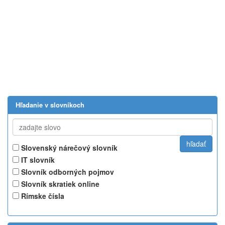
Hľadanie v slovníkoch
Slovenský nárečový slovník
IT slovník
Slovník odborných pojmov
Slovník skratiek online
Rímske čísla