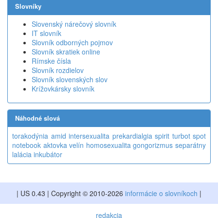
Slovníky
Slovenský nárečový slovník
IT slovník
Slovník odborných pojmov
Slovník skratiek online
Rímske čísla
Slovník rozdielov
Slovník slovenských slov
Krížovkársky slovník
Náhodné slová
torakodýnia
amid
intersexualita
prekardialgia
spirit
turbot
spot
notebook
aktovka
velín
homosexualita
gongorizmus
separátny
lalácia
inkubátor
| US 0.43 | Copyright © 2010-2026
informácie o slovníkoch
|
redakcia