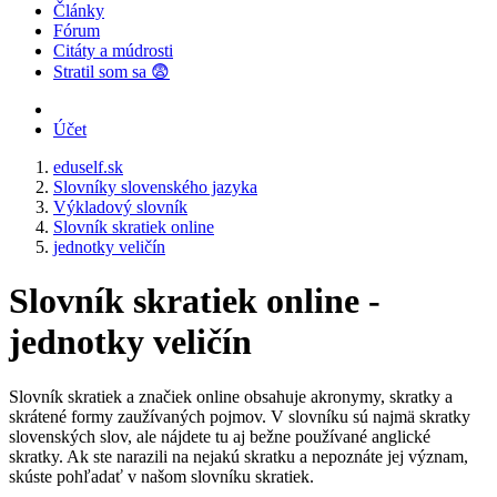
Články
Fórum
Citáty a múdrosti
Stratil som sa 😨
Účet
eduself.sk
Slovníky slovenského jazyka
Výkladový slovník
Slovník skratiek online
jednotky veličín
Slovník skratiek online -
jednotky veličín
Slovník skratiek a značiek online obsahuje akronymy, skratky a
skrátené formy zaužívaných pojmov. V slovníku sú najmä skratky
slovenských slov, ale nájdete tu aj bežne používané anglické
skratky. Ak ste narazili na nejakú skratku a nepoznáte jej význam,
skúste pohľadať v našom slovníku skratiek.