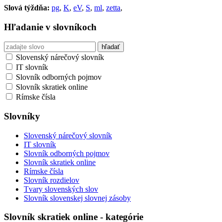
Slová týždňa:
pg
,
K
,
eV
,
S
,
ml
,
zetta
,
Hľadanie v slovníkoch
Slovenský nárečový slovník
IT slovník
Slovník odborných pojmov
Slovník skratiek online
Rímske čísla
Slovníky
Slovenský nárečový slovník
IT slovník
Slovník odborných pojmov
Slovník skratiek online
Rímske čísla
Slovník rozdielov
Tvary slovenských slov
Slovník slovenskej slovnej zásoby
Slovník skratiek online - kategórie