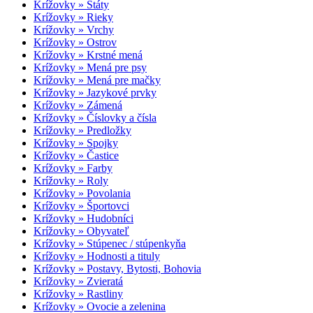
Krížovky » Štáty
Krížovky » Rieky
Krížovky » Vrchy
Krížovky » Ostrov
Krížovky » Krstné mená
Krížovky » Mená pre psy
Krížovky » Mená pre mačky
Krížovky » Jazykové prvky
Krížovky » Zámená
Krížovky » Číslovky a čísla
Krížovky » Predložky
Krížovky » Spojky
Krížovky » Častice
Krížovky » Farby
Krížovky » Roly
Krížovky » Povolania
Krížovky » Športovci
Krížovky » Hudobníci
Krížovky » Obyvateľ
Krížovky » Stúpenec / stúpenkyňa
Krížovky » Hodnosti a tituly
Krížovky » Postavy, Bytosti, Bohovia
Krížovky » Zvieratá
Krížovky » Rastliny
Krížovky » Ovocie a zelenina