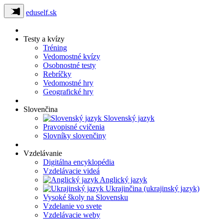
eduself.sk
Testy a kvízy
Tréning
Vedomostné kvízy
Osobnostné testy
Rebríčky
Vedomostné hry
Geografické hry
Slovenčina
Slovenský jazyk
Pravopisné cvičenia
Slovníky slovenčiny
Vzdelávanie
Digitálna encyklopédia
Vzdelávacie videá
Anglický jazyk
Ukrajinčina (ukrajinský jazyk)
Vysoké školy na Slovensku
Vzdelanie vo svete
Vzdelávacie weby