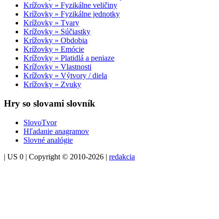
Krížovky » Fyzikálne veličiny
Krížovky » Fyzikálne jednotky
Krížovky » Tvary
Krížovky » Súčiastky
Krížovky » Obdobia
Krížovky » Emócie
Krížovky » Platidlá a peniaze
Krížovky » Vlastnosti
Krížovky » Výtvory / diela
Krížovky » Zvuky
Hry so slovami slovník
SlovoTvor
Hľadanie anagramov
Slovné analógie
| US 0 | Copyright © 2010-2026 |
redakcia