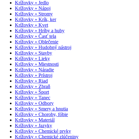
Krížovky » Jedlo
Krížovky » Nápoj
Krížovky » Stromy
Krížovky » Krík, ker
Krížovky » Kvet
Krížovky » Hríby a huby
Krížovky » Časť tela
Krížovky » Oblečenie
Krížovky » Hudobný nástroj
Krížovky » Stavby
Krížovky » Lieky
Krížovky » Miestnosti
Krížovky » Náradie
Krížovky » Prístroj
Krížovky » Riad
Krížovky » Zbraň
Krížovky » Šport
Krížovky » Tanec
Krížovky » Odbory
Krížovky » Smery a hnutia
Krížovky » Choroby, fóbie
Krížovky » Materiál
Krížovky » Jazyky
Krížovky » Chemické prvky
Krížovky » Chemické zlúčeniny