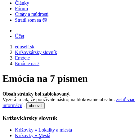
Články
Fórum
Citáty a múdrosti
Stratil som sa 😨
Účet
eduself.sk
Krížovkársky slovník
Emócie
Emócie na 7
Emócia na 7 písmen
Obsah stránky bol zablokovaný.
Vyzerá to tak, že používate nástroj na blokovanie obsahu.
zistiť viac
informácií
-
obnoviť
Krížovkársky slovník
Krížovky » Lokality a miesta
Krížovky » Mestá