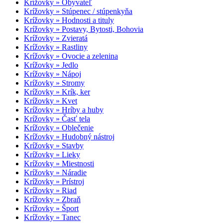
Krížovky » Obyvateľ
Krížovky » Stúpenec / stúpenkyňa
Krížovky » Hodnosti a tituly
Krížovky » Postavy, Bytosti, Bohovia
Krížovky » Zvieratá
Krížovky » Rastliny
Krížovky » Ovocie a zelenina
Krížovky » Jedlo
Krížovky » Nápoj
Krížovky » Stromy
Krížovky » Krík, ker
Krížovky » Kvet
Krížovky » Hríby a huby
Krížovky » Časť tela
Krížovky » Oblečenie
Krížovky » Hudobný nástroj
Krížovky » Stavby
Krížovky » Lieky
Krížovky » Miestnosti
Krížovky » Náradie
Krížovky » Prístroj
Krížovky » Riad
Krížovky » Zbraň
Krížovky » Šport
Krížovky » Tanec