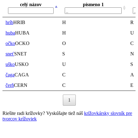
celý názov
písmeno 1
celý názov
písmeno 1
hríb
HRIB
H
R
huba
HUBA
H
U
očko
OCKO
O
C
sneť
SNET
S
N
uško
USKO
U
S
čaga
CAGA
C
A
čerň
CERN
C
E
1
Riešite radi krížovky? Vyskúšajte tiež náš
krížovkársky slovník pre
tvorcov krížoviek