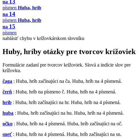
13
na
písmen
Huba, hríb
14
na
písmen
Huba, hríb
15
na
písmen
nahlásiť chybu v krížovkárskom slovníku
Huby, hríby otázky pre tvorcov krížoviek
Formulácie zadaní pre tvorcov krížoviek. Slová a indície slov pre
krížovku.
čaga
: Huba, hríb začínajúci na ča. Huba, hríb na 4 písmená.
čerň
: Huba, hríb na písmeno č. Huba, hríb na 4 písmená.
hríb
: Huba, hríb začínajúci na hr. Huba, hríb na 4 písmená.
huba
: Huba, hríb začínajúci na hu. Huba, hríb na 4 písmená.
očko
: Huba, hríb na 4 písmená. Huba, hríb začínajúci na oč.
sneť
: Huba, hríb na 4 písmená. Huba, hríb začínajúci na sn.