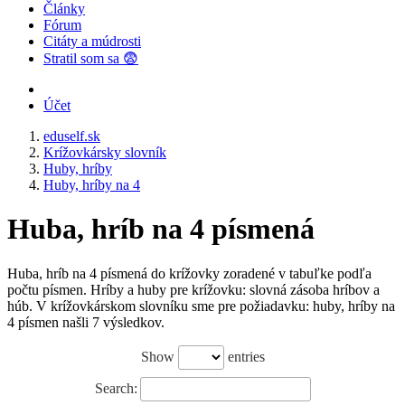
Články
Fórum
Citáty a múdrosti
Stratil som sa 😨
Účet
eduself.sk
Krížovkársky slovník
Huby, hríby
Huby, hríby na 4
Huba, hríb na 4 písmená
Huba, hríb na 4 písmená do krížovky zoradené v tabuľke podľa
počtu písmen. Hríby a huby pre krížovku: slovná zásoba hríbov a
húb. V krížovkárskom slovníku sme pre požiadavku: huby, hríby na
4 písmen našli 7 výsledkov.
Show
entries
Search: