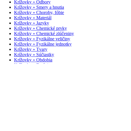
Krížovky » Odbory
Krížovky » Smery a hnutia
Krížovky » Choroby, fóbie
Krížovky » Materiál
Krížovky » Jazyky
Krížovky » Chemické prvky
Krížovky » Chemické zlúčeniny
Krížovky » Fyzikálne veličiny
Krížovky » Fyzikálne jednotky
Krížovky » Tvary
Krížovky » Súčiastky
Krížovky » Obdobia
Krížovky » Emócie
Krížovky » Platidlá a peniaze
Krížovky » Vlastnosti
Krížovky » Výtvory / diela
Krížovky » Zvuky
Hry so slovami slovník
SlovoTvor
Hľadanie anagramov
Slovné analógie
| US 0 | Copyright © 2010-2026 |
redakcia