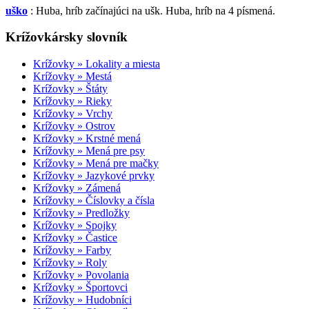
uško
: Huba, hríb začínajúci na ušk. Huba, hríb na 4 písmená.
Krížovkársky slovník
Krížovky » Lokality a miesta
Krížovky » Mestá
Krížovky » Štáty
Krížovky » Rieky
Krížovky » Vrchy
Krížovky » Ostrov
Krížovky » Krstné mená
Krížovky » Mená pre psy
Krížovky » Mená pre mačky
Krížovky » Jazykové prvky
Krížovky » Zámená
Krížovky » Číslovky a čísla
Krížovky » Predložky
Krížovky » Spojky
Krížovky » Častice
Krížovky » Farby
Krížovky » Roly
Krížovky » Povolania
Krížovky » Športovci
Krížovky » Hudobníci