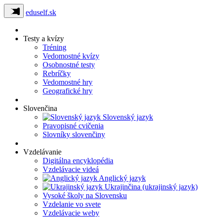
eduself.sk
Testy a kvízy
Tréning
Vedomostné kvízy
Osobnostné testy
Rebríčky
Vedomostné hry
Geografické hry
Slovenčina
Slovenský jazyk
Pravopisné cvičenia
Slovníky slovenčiny
Vzdelávanie
Digitálna encyklopédia
Vzdelávacie videá
Anglický jazyk
Ukrajinčina (ukrajinský jazyk)
Vysoké školy na Slovensku
Vzdelanie vo svete
Vzdelávacie weby