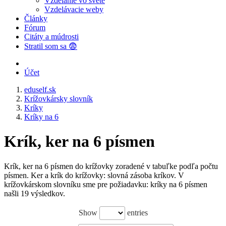
Vzdelanie vo svete
Vzdelávacie weby
Články
Fórum
Citáty a múdrosti
Stratil som sa 😨
Účet
eduself.sk
Krížovkársky slovník
Kríky
Kríky na 6
Krík, ker na 6 písmen
Krík, ker na 6 písmen do krížovky zoradené v tabuľke podľa počtu
písmen. Ker a krík do krížovky: slovná zásoba kríkov. V
krížovkárskom slovníku sme pre požiadavku: kríky na 6 písmen
našli 19 výsledkov.
Show
entries