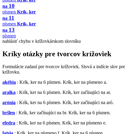
10
na
písmen
Krík, ker
11
na
písmen
Krík, ker
13
na
písmen
nahlásiť chybu v krížovkárskom slovníku
Kríky otázky pre tvorcov krížoviek
Formulácie zadaní pre tvorcov krížoviek. Slová a indície slov pre
krížovku.
akébia
: Krík, ker na 6 písmen. Krík, ker na písmeno a.
aralka
: Krík, ker na 6 písmen. Krík, ker začínajúci na ar.
arónia
: Krík, ker na 6 písmen. Krík, ker začínajúci na aró.
bršlen
: Krík, ker začínajúci na br. Krík, ker na 6 písmen.
efedra
: Krík, ker na 6 písmen. Krík, ker na písmeno e.
fatsia
: Krík, ker na písmeno f. Krík, ker na 6 písmen.