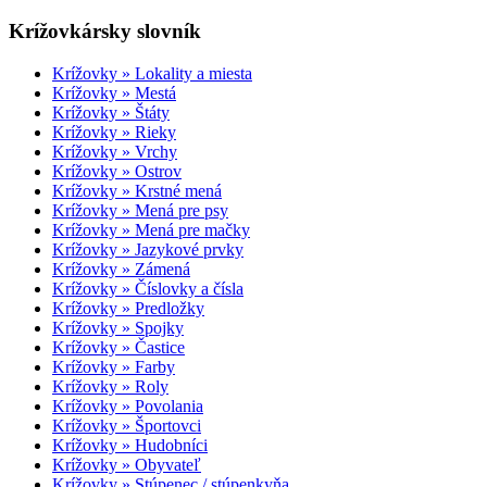
Krížovkársky slovník
Krížovky » Lokality a miesta
Krížovky » Mestá
Krížovky » Štáty
Krížovky » Rieky
Krížovky » Vrchy
Krížovky » Ostrov
Krížovky » Krstné mená
Krížovky » Mená pre psy
Krížovky » Mená pre mačky
Krížovky » Jazykové prvky
Krížovky » Zámená
Krížovky » Číslovky a čísla
Krížovky » Predložky
Krížovky » Spojky
Krížovky » Častice
Krížovky » Farby
Krížovky » Roly
Krížovky » Povolania
Krížovky » Športovci
Krížovky » Hudobníci
Krížovky » Obyvateľ
Krížovky » Stúpenec / stúpenkyňa