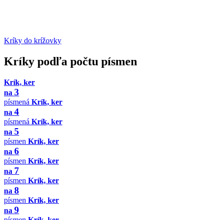
Kríky do krížovky
Kríky podľa počtu písmen
Krík, ker
3
na
písmená
Krík, ker
4
na
písmená
Krík, ker
5
na
písmen
Krík, ker
6
na
písmen
Krík, ker
7
na
písmen
Krík, ker
8
na
písmen
Krík, ker
9
na
písmen
Krík, ker