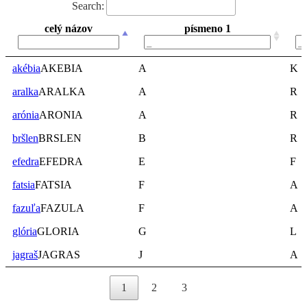
Search:
celý názov
písmeno 1
celý názov
písmeno 1
akébia
AKEBIA
A
K
aralka
ARALKA
A
R
arónia
ARONIA
A
R
bršlen
BRSLEN
B
R
efedra
EFEDRA
E
F
fatsia
FATSIA
F
A
fazuľa
FAZULA
F
A
glória
GLORIA
G
L
jagraš
JAGRAS
J
A
1
2
3