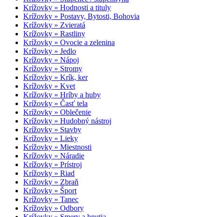
Krížovky » Hodnosti a tituly
Krížovky » Postavy, Bytosti, Bohovia
Krížovky » Zvieratá
Krížovky » Rastliny
Krížovky » Ovocie a zelenina
Krížovky » Jedlo
Krížovky » Nápoj
Krížovky » Stromy
Krížovky » Krík, ker
Krížovky » Kvet
Krížovky » Hríby a huby
Krížovky » Časť tela
Krížovky » Oblečenie
Krížovky » Hudobný nástroj
Krížovky » Stavby
Krížovky » Lieky
Krížovky » Miestnosti
Krížovky » Náradie
Krížovky » Prístroj
Krížovky » Riad
Krížovky » Zbraň
Krížovky » Šport
Krížovky » Tanec
Krížovky » Odbory
Krížovky » Smery a hnutia