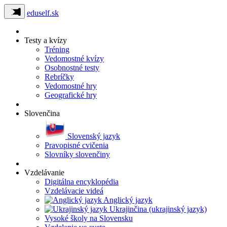
eduself.sk
Testy a kvízy
Tréning
Vedomostné kvízy
Osobnostné testy
Rebríčky
Vedomostné hry
Geografické hry
Slovenčina
Slovenský jazyk
Pravopisné cvičenia
Slovníky slovenčiny
Vzdelávanie
Digitálna encyklopédia
Vzdelávacie videá
Anglický jazyk
Ukrajinčina (ukrajinský jazyk)
Vysoké školy na Slovensku