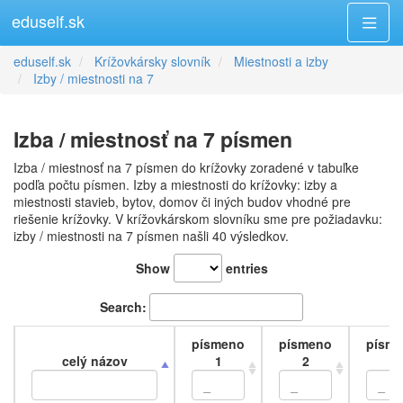
eduself.sk
eduself.sk
Krížovkársky slovník
Miestnosti a izby
Izby / miestnosti na 7
Izba / miestnosť na 7 písmen
Izba / miestnosť na 7 písmen do krížovky zoradené v tabuľke
podľa počtu písmen. Izby a miestnosti do krížovky: izby a
miestnosti stavieb, bytov, domov či iných budov vhodné pre
riešenie krížovky. V krížovkárskom slovníku sme pre požiadavku:
izby / miestnosti na 7 písmen našli 40 výsledkov.
Show
entries
Search:
písmeno
písmeno
písm
celý názov
1
2
3