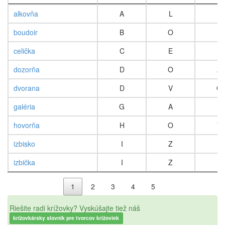
celý názov
písmeno
písmeno
písm
alkovňa
A
L
K
1
2
3
boudoir
B
O
U
celička
C
E
L
dozorňa
D
O
Z
dvorana
D
V
O
galéria
G
A
L
hovorňa
H
O
V
izbisko
I
Z
B
izbička
I
Z
B
1
2
3
4
5
Riešite radi krížovky? Vyskúšajte tiež náš
krížovkársky slovník pre tvorcov krížoviek