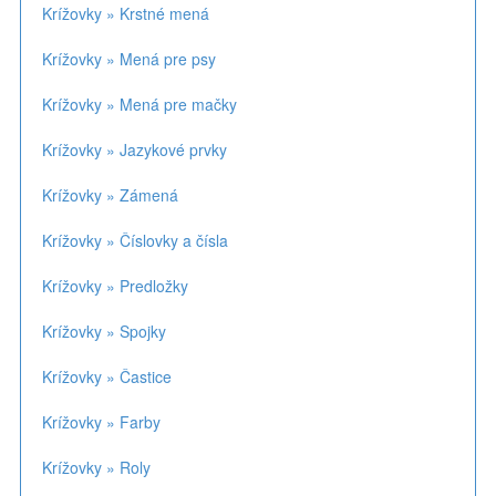
Krížovky » Krstné mená
Krížovky » Mená pre psy
Krížovky » Mená pre mačky
Krížovky » Jazykové prvky
Krížovky » Zámená
Krížovky » Číslovky a čísla
Krížovky » Predložky
Krížovky » Spojky
Krížovky » Častice
Krížovky » Farby
Krížovky » Roly