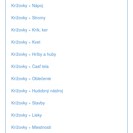
Krížovky » Nápoj
Krížovky » Stromy
Krížovky » Krík, ker
Krížovky » Kvet
Krížovky » Hríby a huby
Krížovky » Časť tela
Krížovky » Oblečenie
Krížovky » Hudobný nástroj
Krížovky » Stavby
Krížovky » Lieky
Krížovky » Miestnosti