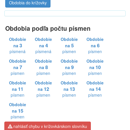
Obdobia do krížovky
Obdobia podľa počtu písmen
Obdobie
Obdobie
Obdobie
Obdobie
3
4
5
6
na
na
na
na
písmená
písmená
písmen
písmen
Obdobie
Obdobie
Obdobie
Obdobie
7
8
9
10
na
na
na
na
písmen
písmen
písmen
písmen
Obdobie
Obdobie
Obdobie
Obdobie
11
12
13
14
na
na
na
na
písmen
písmen
písmen
písmen
Obdobie
15
na
písmen
nahlásiť chybu v krížovkárskom slovníku