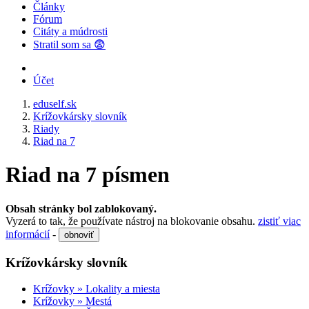
Články
Fórum
Citáty a múdrosti
Stratil som sa 😨
Účet
eduself.sk
Krížovkársky slovník
Riady
Riad na 7
Riad na 7 písmen
Obsah stránky bol zablokovaný.
Vyzerá to tak, že používate nástroj na blokovanie obsahu.
zistiť viac
informácií
-
obnoviť
Krížovkársky slovník
Krížovky » Lokality a miesta
Krížovky » Mestá