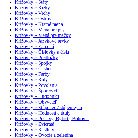
Krížovky » Štáty
Krížovky » Rieky
Krížovky » Vrchy
Krížovky » Ostrov
Krížovky » Krstné mená
Krížovky » Mená pre psy
Krížovky » Mená pre mačky
Krížovky » Jazykové prvky
Krížovky » Zámená
Krížovky » Číslovky a čísla
Krížovky » Predložky
Krížovky » Spojky
Krížovky » Častice
Krížovky » Farby
Krížovky » Roly
Krížovky » Povolania
Krížovky » Športovci
Krížovky » Hudobníci
Krížovky » Obyvateľ
Krížovky » Stúpenec / stúpenkyňa
Krížovky » Hodnosti a tituly
Krížovky » Postavy, Bytosti, Bohovia
Krížovky » Zvieratá
Krížovky » Rastliny
Krížovky » Ovocie a zelenina