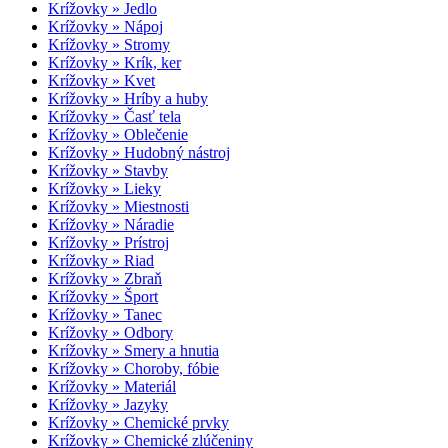
Krížovky » Jedlo
Krížovky » Nápoj
Krížovky » Stromy
Krížovky » Krík, ker
Krížovky » Kvet
Krížovky » Hríby a huby
Krížovky » Časť tela
Krížovky » Oblečenie
Krížovky » Hudobný nástroj
Krížovky » Stavby
Krížovky » Lieky
Krížovky » Miestnosti
Krížovky » Náradie
Krížovky » Prístroj
Krížovky » Riad
Krížovky » Zbraň
Krížovky » Šport
Krížovky » Tanec
Krížovky » Odbory
Krížovky » Smery a hnutia
Krížovky » Choroby, fóbie
Krížovky » Materiál
Krížovky » Jazyky
Krížovky » Chemické prvky
Krížovky » Chemické zlúčeniny