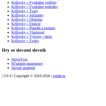
Krížovky » Fyzikálne veličiny
Krížovky » Fyzikálne jednotky
Krížovky » Tvary
Krížovky » Súčiastky
Krížovky » Obdobia
Krížovky » Emócie
Krížovky » Platidlá a peniaze
Krížovky » Vlastnosti
Krížovky » Výtvory / diela
Krížovky » Zvuky
Hry so slovami slovník
SlovoTvor
Hľadanie anagramov
Slovné analógie
| US 0 | Copyright © 2010-2026 |
redakcia