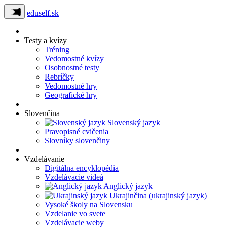
eduself.sk
Testy a kvízy
Tréning
Vedomostné kvízy
Osobnostné testy
Rebríčky
Vedomostné hry
Geografické hry
Slovenčina
Slovenský jazyk
Pravopisné cvičenia
Slovníky slovenčiny
Vzdelávanie
Digitálna encyklopédia
Vzdelávacie videá
Anglický jazyk
Ukrajinčina (ukrajinský jazyk)
Vysoké školy na Slovensku
Vzdelanie vo svete
Vzdelávacie weby