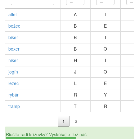
celý názov
písmeno
písmeno
písm
atlét
A
T
L
1
2
3
bežec
B
E
Z
biker
B
I
K
boxer
B
O
X
hiker
H
I
K
jogín
J
O
G
lezec
L
E
Z
rybár
R
Y
B
tramp
T
R
A
1
2
Riešite radi krížovky? Vyskúšajte tiež náš