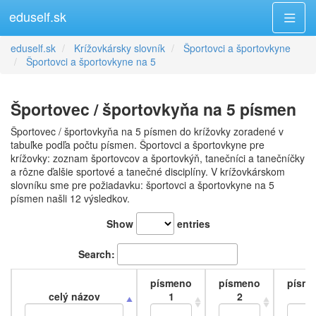
eduself.sk
eduself.sk
Krížovkársky slovník
Športovci a športovkyne
Športovci a športovkyne na 5
Športovec / športovkyňa na 5 písmen
Športovec / športovkyňa na 5 písmen do krížovky zoradené v
tabuľke podľa počtu písmen. Športovci a športovkyne pre
krížovky: zoznam športovcov a športovkýň, tanečníci a tanečníčky
a rôzne ďalšie sportové a tanečné disciplíny. V krížovkárskom
slovníku sme pre požiadavku: športovci a športovkyne na 5
písmen našli 12 výsledkov.
Show
entries
Search:
písmeno
písmeno
písm
celý názov
1
2
3