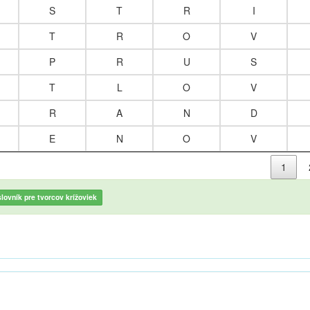
S
T
R
I
T
R
O
V
P
R
U
S
T
L
O
V
R
A
N
D
E
N
O
V
1
lovník pre tvorcov krížoviek