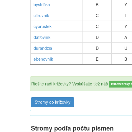
bystrička
B
Y
citrovník
C
I
cypruštek
C
Y
datľovník
D
A
durandzia
D
U
ebenovník
E
B
Riešite radi krížovky? Vyskúšajte tiež náš
krížovkársky s
Stromy do krížovky
Stromy podľa počtu písmen