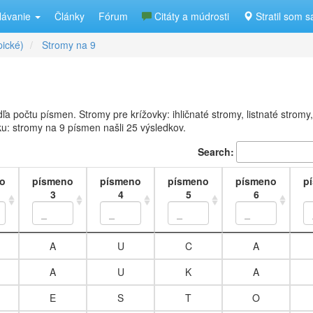
lávanie
Články
Fórum
Citáty a múdrosti
Stratil som s
pické)
Stromy na 9
 počtu písmen. Stromy pre krížovky: ihličnaté stromy, listnaté stromy,
u: stromy na 9 písmen našli 25 výsledkov.
Search:
o
písmeno
písmeno
písmeno
písmeno
p
3
4
5
6
o
písmeno
písmeno
písmeno
písmeno
p
A
U
C
A
3
4
5
6
A
U
K
A
E
S
T
O