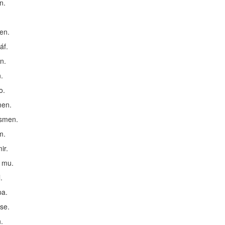
n.
en.
áf.
n.
.
o.
men.
ísmen.
m.
ir.
a mu.
.
pa.
se.
.