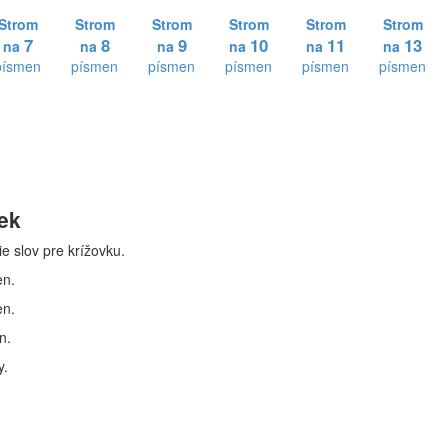
Strom
Strom
Strom
Strom
Strom
Strom
7
8
9
10
11
13
na
na
na
na
na
na
písmen
písmen
písmen
písmen
písmen
písmen
iek
ie slov pre krížovku.
en.
en.
n.
y.