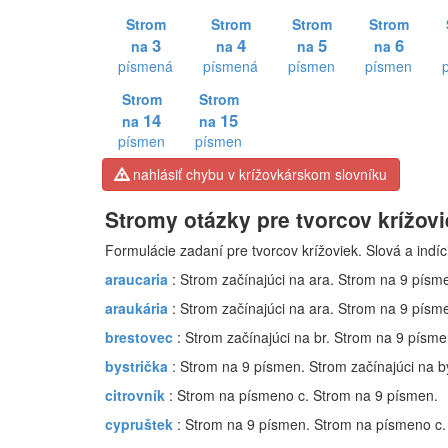
Strom
Strom
Strom
Strom
3
4
5
6
na
na
na
na
písmená
písmená
písmen
písmen
Strom
Strom
14
15
na
na
písmen
písmen
nahlásiť chybu v krížovkárskom slovníku
Stromy otázky pre tvorcov krížov
Formulácie zadaní pre tvorcov krížoviek. Slová a indíc
araucaria
: Strom začínajúci na ara. Strom na 9 písm
araukária
: Strom začínajúci na ara. Strom na 9 písm
brestovec
: Strom začínajúci na br. Strom na 9 písme
bystrička
: Strom na 9 písmen. Strom začínajúci na b
citrovník
: Strom na písmeno c. Strom na 9 písmen.
cypruštek
: Strom na 9 písmen. Strom na písmeno c.