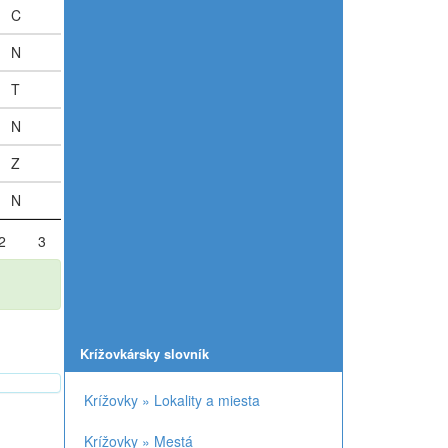
C
K
A
N
I
K
T
E
K
N
I
K
Z
I
A
N
I
K
2
3
Krížovkársky slovník
Krížovky » Lokality a miesta
Krížovky » Mestá