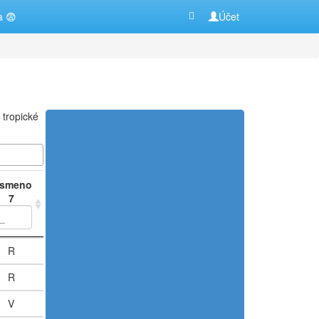
a 😨
Účet
 tropické
ísmeno
písmeno
písmeno
7
8
9
ísmeno
písmeno
písmeno
R
I
A
7
8
9
R
I
A
V
E
C