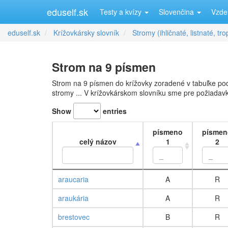
eduself.sk
Testy a kvízy
Slovenčina
Vzde
eduself.sk
Krížovkársky slovník
Stromy (ihličnaté, listnaté, tro
Strom na 9 písmen
Strom na 9 písmen do krížovky zoradené v tabuľke podľa
stromy ... V krížovkárskom slovníku sme pre požiadavk
Show
entries
písmeno
písmen
celý názov
1
2
celý názov
písmeno
písmen
araucaria
A
R
1
2
araukária
A
R
brestovec
B
R