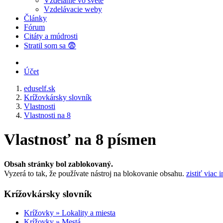
Vzdelanie vo svete
Vzdelávacie weby
Články
Fórum
Citáty a múdrosti
Stratil som sa 😨
Účet
eduself.sk
Krížovkársky slovník
Vlastnosti
Vlastnosti na 8
Vlastnosť na 8 písmen
Obsah stránky bol zablokovaný.
Vyzerá to tak, že používate nástroj na blokovanie obsahu.
zistiť viac 
Krížovkársky slovník
Krížovky » Lokality a miesta
Krížovky » Mestá