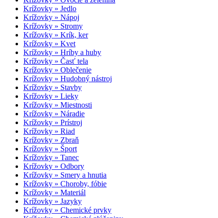
Krížovky » Jedlo
Krížovky » Nápoj
Krížovky » Stromy
Krížovky » Krík, ker
Krížovky » Kvet
Krížovky » Hríby a huby
Krížovky » Časť tela
Krížovky » Oblečenie
Krížovky » Hudobný nástroj
Krížovky » Stavby
Krížovky » Lieky
Krížovky » Miestnosti
Krížovky » Náradie
Krížovky » Prístroj
Krížovky » Riad
Krížovky » Zbraň
Krížovky » Šport
Krížovky » Tanec
Krížovky » Odbory
Krížovky » Smery a hnutia
Krížovky » Choroby, fóbie
Krížovky » Materiál
Krížovky » Jazyky
Krížovky » Chemické prvky