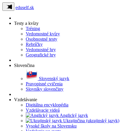
eduself.sk
Testy a kvízy
Tréning
Vedomostné kvízy
Osobnostné testy
Rebríčky
Vedomostné hry
Geografické hry
Slovenčina
Slovenský jazyk
Pravopisné cvičenia
Slovníky slovenčiny
Vzdelávanie
Digitálna encyklopédia
Vzdelávacie videá
Anglický jazyk
Ukrajinčina (ukrajinský jazyk)
Vysoké školy na Slovensku