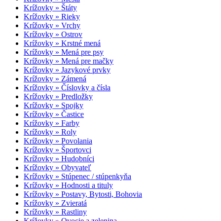
Krížovky » Štáty
Krížovky » Rieky
Krížovky » Vrchy
Krížovky » Ostrov
Krížovky » Krstné mená
Krížovky » Mená pre psy
Krížovky » Mená pre mačky
Krížovky » Jazykové prvky
Krížovky » Zámená
Krížovky » Číslovky a čísla
Krížovky » Predložky
Krížovky » Spojky
Krížovky » Častice
Krížovky » Farby
Krížovky » Roly
Krížovky » Povolania
Krížovky » Športovci
Krížovky » Hudobníci
Krížovky » Obyvateľ
Krížovky » Stúpenec / stúpenkyňa
Krížovky » Hodnosti a tituly
Krížovky » Postavy, Bytosti, Bohovia
Krížovky » Zvieratá
Krížovky » Rastliny
Krížovky » Ovocie a zelenina