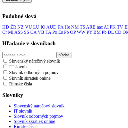
Podobné slová
HD
ŽR
NZ
VU
LU
IO
AUD
PA
He
NM
TS
ARE
aac
AI
PK
TV
E
Cr
MI
ASS
SS
CA
VB
TA
Po
Es
Pb
OP
WW
PY
BM
Pb
DL
CD
O
Hľadanie v slovníkoch
Slovenský nárečový slovník
IT slovník
Slovník odborných pojmov
Slovník skratiek online
Rímske čísla
Slovníky
Slovenský nárečový slovník
IT slovník
Slovník odborných pojmov
Slovník skratiek online
Rímske čísla