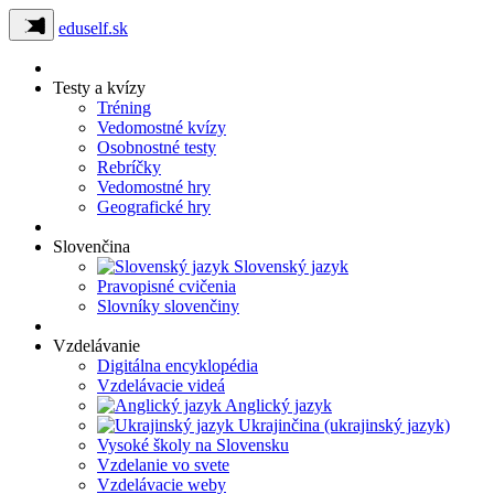
eduself.sk
Testy a kvízy
Tréning
Vedomostné kvízy
Osobnostné testy
Rebríčky
Vedomostné hry
Geografické hry
Slovenčina
Slovenský jazyk
Pravopisné cvičenia
Slovníky slovenčiny
Vzdelávanie
Digitálna encyklopédia
Vzdelávacie videá
Anglický jazyk
Ukrajinčina (ukrajinský jazyk)
Vysoké školy na Slovensku
Vzdelanie vo svete
Vzdelávacie weby