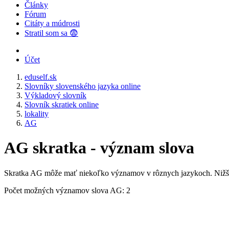
Články
Fórum
Citáty a múdrosti
Stratil som sa 😨
Účet
eduself.sk
Slovníky slovenského jazyka online
Výkladový slovník
Slovník skratiek online
lokality
AG
AG skratka - význam slova
Skratka AG môže mať niekoľko významov v rôznych jazykoch. Nižšie
Počet možných významov slova AG: 2