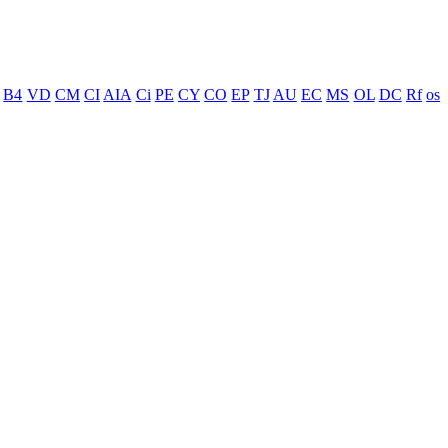
B4
VD
CM
CI
AIA
Ci
PE
CY
CO
EP
TJ
AU
EC
MS
OL
DC
Rf
os