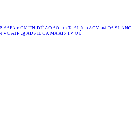
B
ASP
km
CK
HN
DÚ
AO
SO
μm
Te
SL
ft
in
AGV
avi
OS
SL
ANO
M
VC
ATP
μg
ADS
IL
CA
MA
AIS
TV
OÚ