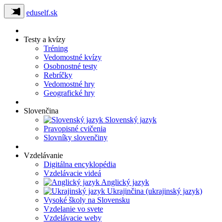
eduself.sk
Testy a kvízy
Tréning
Vedomostné kvízy
Osobnostné testy
Rebríčky
Vedomostné hry
Geografické hry
Slovenčina
Slovenský jazyk
Pravopisné cvičenia
Slovníky slovenčiny
Vzdelávanie
Digitálna encyklopédia
Vzdelávacie videá
Anglický jazyk
Ukrajinčina (ukrajinský jazyk)
Vysoké školy na Slovensku
Vzdelanie vo svete
Vzdelávacie weby