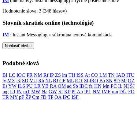
IM
(alternatívy: Instant messaging) »
rýchle posielanie správ
Hodnotenie slova:
3
(
348
hlasov)
Slovník skratiek online (technológie)
IM
: Instant Messaging » súkromná textová komunikácia
Nahlásiť chybu
Podobné slová
BI
LC
IOC
PR
NM
Rf
IP
ZS
lm
TH
ISS
At
CO
LM
TN
IAD
ITU
ly
MX
ež
SD
VU
Rh
NL
BJ
CF
ML
ICT
SI
IRQ
Ba
SN
8D
Mt
OZ
Es
YW
ILS
PU
LR
YB
RA
OM
ad
Sb
IDC
fa
HN
Mn
PC
IL
NI
ŠJ
mg
UI
IN
mT
MW
Na
GW
SI
KP
Pt
Ah
IPL
NM
IMF
nm
DÚ
FO
TR
MY
pF
ŽP
Cm
7D
TP
QA
IPC
ISF