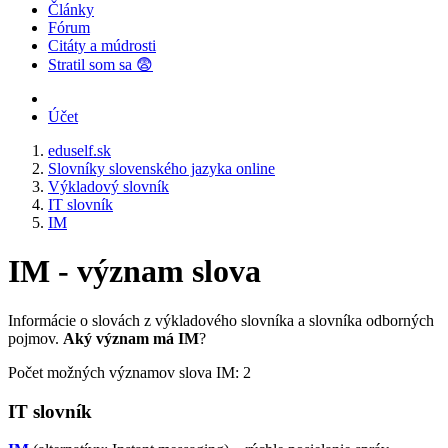
Články
Fórum
Citáty a múdrosti
Stratil som sa 😨
Účet
eduself.sk
Slovníky slovenského jazyka online
Výkladový slovník
IT slovník
IM
IM - význam slova
Informácie o slovách z výkladového slovníka a slovníka odborných
pojmov.
Aký význam má IM
?
Počet možných významov slova IM: 2
IT slovník