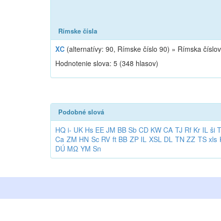
Rímske čísla
XC
(alternatívy: 90, Rímske číslo 90) »
Rímska číslo
Hodnotenie slova:
5
(
348
hlasov)
Podobné slová
HQ
i-
UK
Hs
EE
JM
BB
Sb
CD
KW
CA
TJ
Rf
Kr
IL
ši
Ca
ZM
HN
Sc
RV
ft
BB
ZP
IL
XSL
DL
TN
ZZ
TS
xls
DÚ
MΩ
YM
Sn