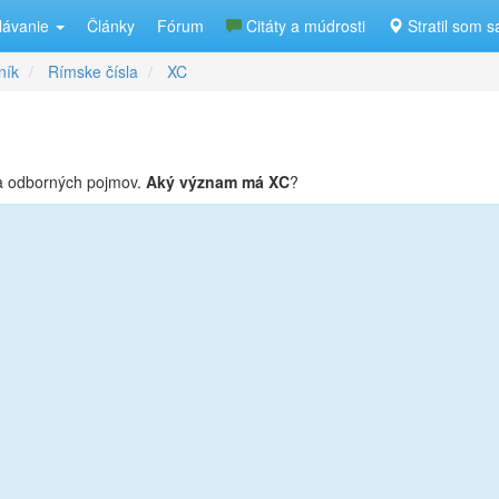
lávanie
Články
Fórum
Citáty a múdrosti
Stratil som s
ník
Rímske čísla
XC
ka odborných pojmov.
Aký význam má XC
?