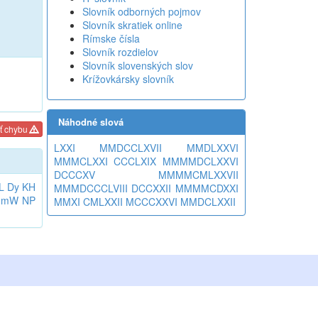
Slovník odborných pojmov
Slovník skratiek online
Rímske čísla
Slovník rozdielov
Slovník slovenských slov
Krížovkársky slovník
Náhodné slová
ť chybu
LXXI
MMDCCLXVII
MMDLXXVI
MMMCLXXI
CCCLXIX
MMMMDCLXXVI
DCCCXV
MMMMCMLXXVII
L
Dy
KH
MMMDCCCLVIII
DCCXXII
MMMMCDXXI
mW
NP
MMXI
CMLXXII
MCCCXXVI
MMDCLXXII