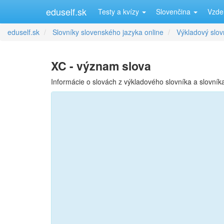
eduself.sk
Testy a kvízy
Slovenčina
Vzde
eduself.sk
Slovníky slovenského jazyka online
Výkladový slov
XC - význam slova
Informácie o slovách z výkladového slovníka a slovní