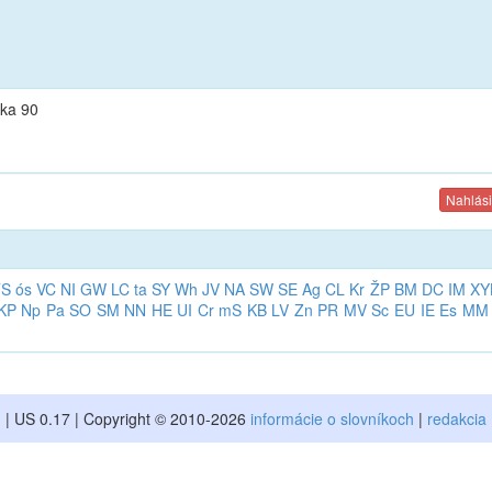
vka 90
Nahlási
TS
ós
VC
NI
GW
LC
ta
SY
Wh
JV
NA
SW
SE
Ag
CL
Kr
ŽP
BM
DC
IM
XY
KP
Np
Pa
SO
SM
NN
HE
UI
Cr
mS
KB
LV
Zn
PR
MV
Sc
EU
IE
Es
MM
| US 0.17 | Copyright © 2010-2026
informácie o slovníkoch
|
redakcia