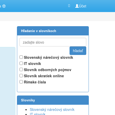
a 😨
Účet
Hľadanie v slovníkoch
Slovenský nárečový slovník
IT slovník
Slovník odborných pojmov
Slovník skratiek online
Rímske čísla
Slovníky
Slovenský nárečový slovník
IT slovník