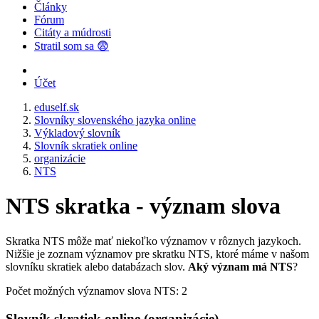
Články
Fórum
Citáty a múdrosti
Stratil som sa 😨
Účet
eduself.sk
Slovníky slovenského jazyka online
Výkladový slovník
Slovník skratiek online
organizácie
NTS
NTS skratka - význam slova
Skratka NTS môže mať niekoľko významov v rôznych jazykoch.
Nižšie je zoznam významov pre skratku NTS, ktoré máme v našom
slovníku skratiek alebo databázach slov.
Aký význam má NTS
?
Počet možných významov slova NTS: 2
Slovník skratiek online (organizácie)