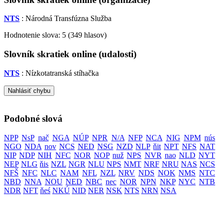
NTS
: Národná Transfúzna Služba
Hodnotenie slova:
5
(
349
hlasov)
Slovník skratiek online (udalosti)
NTS
: Nízkotatranská stíhačka
Nahlásiť chybu
Podobné slová
NPP
NsP
nač
NGA
NÚP
NPR
N/A
NFP
NCA
NIG
NPM
nús
NGO
NDA
nov
NCS
NED
NSG
NZD
NLP
ňit
NPT
NFS
NAT
NIP
NDP
NIH
NFC
NOR
NOP
nuž
NPS
NVR
nao
NLD
NYT
NEP
NLG
ňis
NZL
NGR
NLU
NPS
NMT
NRF
NRU
NAS
NCS
NFŠ
NFC
NLC
NAM
NFL
NZL
NRV
NDS
NOK
NMS
NTC
NBD
NNA
NOU
NED
NBC
nec
NOR
NPN
NKP
NYC
NTB
NDR
NFT
ňeś
NKÚ
NID
NER
NSK
NTS
NRN
NSA