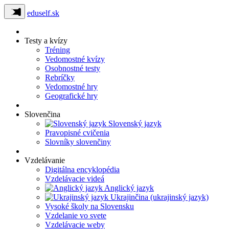
eduself.sk
Testy a kvízy
Tréning
Vedomostné kvízy
Osobnostné testy
Rebríčky
Vedomostné hry
Geografické hry
Slovenčina
Slovenský jazyk
Pravopisné cvičenia
Slovníky slovenčiny
Vzdelávanie
Digitálna encyklopédia
Vzdelávacie videá
Anglický jazyk
Ukrajinčina (ukrajinský jazyk)
Vysoké školy na Slovensku
Vzdelanie vo svete
Vzdelávacie weby