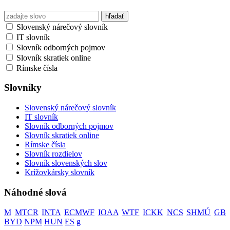
Slovenský nárečový slovník
IT slovník
Slovník odborných pojmov
Slovník skratiek online
Rímske čísla
Slovníky
Slovenský nárečový slovník
IT slovník
Slovník odborných pojmov
Slovník skratiek online
Rímske čísla
Slovník rozdielov
Slovník slovenských slov
Krížovkársky slovník
Náhodné slová
M
MTCR
INTA
ECMWF
IOAA
WTF
ICKK
NCS
SHMÚ
GB
BYD
NPM
HUN
ES
g