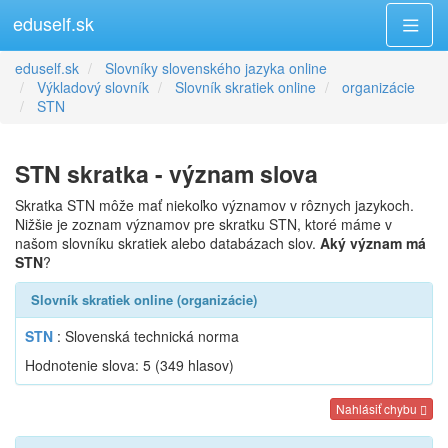
eduself.sk
eduself.sk
Slovníky slovenského jazyka online
Výkladový slovník
Slovník skratiek online
organizácie
STN
STN skratka - význam slova
Skratka STN môže mať niekoľko významov v rôznych jazykoch.
Nižšie je zoznam významov pre skratku STN, ktoré máme v
našom slovníku skratiek alebo databázach slov.
Aký význam má
STN
?
Slovník skratiek online (organizácie)
STN
: Slovenská technická norma
Hodnotenie slova:
5
(
349
hlasov)
Nahlásiť chybu