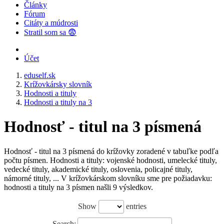
Články
Fórum
Citáty a múdrosti
Stratil som sa 😨
Účet
eduself.sk
Krížovkársky slovník
Hodnosti a tituly
Hodnosti a tituly na 3
Hodnosť - titul na 3 písmená
Hodnosť - titul na 3 písmená do krížovky zoradené v tabuľke podľa
počtu písmen. Hodnosti a tituly: vojenské hodnosti, umelecké tituly,
vedecké tituly, akademické tituly, oslovenia, policajné tituly,
námorné tituly, ... V krížovkárskom slovníku sme pre požiadavku:
hodnosti a tituly na 3 písmen našli 9 výsledkov.
Show
entries
Search: