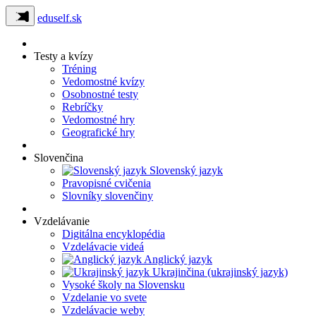
eduself.sk
Testy a kvízy
Tréning
Vedomostné kvízy
Osobnostné testy
Rebríčky
Vedomostné hry
Geografické hry
Slovenčina
Slovenský jazyk
Pravopisné cvičenia
Slovníky slovenčiny
Vzdelávanie
Digitálna encyklopédia
Vzdelávacie videá
Anglický jazyk
Ukrajinčina (ukrajinský jazyk)
Vysoké školy na Slovensku
Vzdelanie vo svete
Vzdelávacie weby