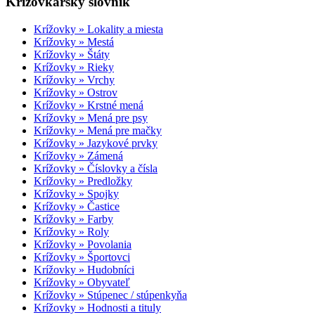
Krížovkársky slovník
Krížovky » Lokality a miesta
Krížovky » Mestá
Krížovky » Štáty
Krížovky » Rieky
Krížovky » Vrchy
Krížovky » Ostrov
Krížovky » Krstné mená
Krížovky » Mená pre psy
Krížovky » Mená pre mačky
Krížovky » Jazykové prvky
Krížovky » Zámená
Krížovky » Číslovky a čísla
Krížovky » Predložky
Krížovky » Spojky
Krížovky » Častice
Krížovky » Farby
Krížovky » Roly
Krížovky » Povolania
Krížovky » Športovci
Krížovky » Hudobníci
Krížovky » Obyvateľ
Krížovky » Stúpenec / stúpenkyňa
Krížovky » Hodnosti a tituly