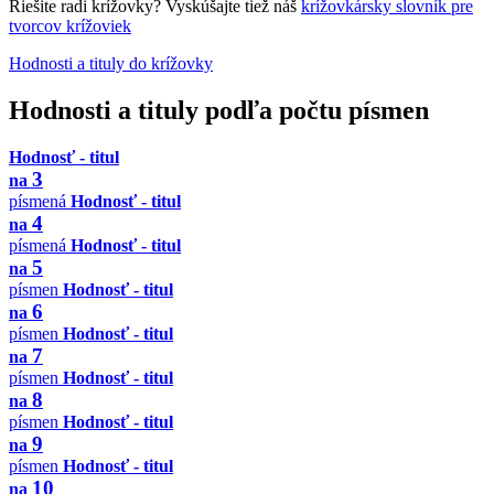
Riešite radi krížovky? Vyskúšajte tiež náš
krížovkársky slovník pre
tvorcov krížoviek
Hodnosti a tituly do krížovky
Hodnosti a tituly podľa počtu písmen
Hodnosť - titul
3
na
písmená
Hodnosť - titul
4
na
písmená
Hodnosť - titul
5
na
písmen
Hodnosť - titul
6
na
písmen
Hodnosť - titul
7
na
písmen
Hodnosť - titul
8
na
písmen
Hodnosť - titul
9
na
písmen
Hodnosť - titul
10
na