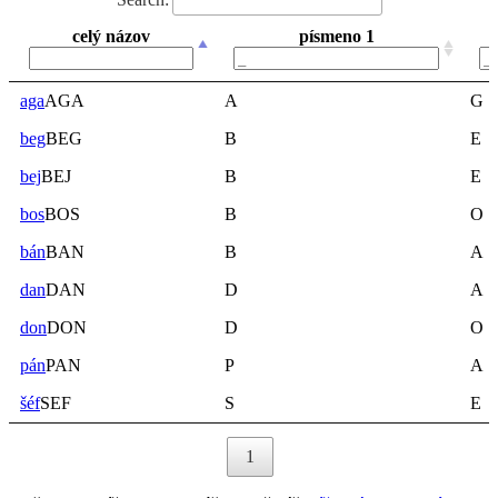
celý názov
písmeno 1
celý názov
písmeno 1
aga
AGA
A
G
beg
BEG
B
E
bej
BEJ
B
E
bos
BOS
B
O
bán
BAN
B
A
dan
DAN
D
A
don
DON
D
O
pán
PAN
P
A
šéf
SEF
S
E
1