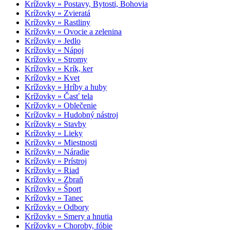
Krížovky » Postavy, Bytosti, Bohovia
Krížovky » Zvieratá
Krížovky » Rastliny
Krížovky » Ovocie a zelenina
Krížovky » Jedlo
Krížovky » Nápoj
Krížovky » Stromy
Krížovky » Krík, ker
Krížovky » Kvet
Krížovky » Hríby a huby
Krížovky » Časť tela
Krížovky » Oblečenie
Krížovky » Hudobný nástroj
Krížovky » Stavby
Krížovky » Lieky
Krížovky » Miestnosti
Krížovky » Náradie
Krížovky » Prístroj
Krížovky » Riad
Krížovky » Zbraň
Krížovky » Šport
Krížovky » Tanec
Krížovky » Odbory
Krížovky » Smery a hnutia
Krížovky » Choroby, fóbie