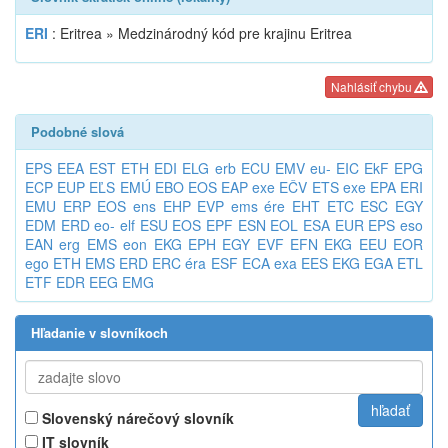
ERI
: Eritrea » Medzinárodný kód pre krajinu Eritrea
Nahlásiť chybu
Podobné slová
EPS
EEA
EST
ETH
EDI
ELG
erb
ECU
EMV
eu-
EIC
EkF
EPG
ECP
EUP
EĽS
EMÚ
EBO
EOS
EAP
exe
EČV
ETS
exe
EPA
ERI
EMU
ERP
EOS
ens
EHP
EVP
ems
ére
EHT
ETC
ESC
EGY
EDM
ERD
eo-
elf
ESU
EOS
EPF
ESN
EOL
ESA
EUR
EPS
eso
EAN
erg
EMS
eon
EKG
EPH
EGY
EVF
EFN
EKG
EEU
EOR
ego
ETH
EMS
ERD
ERC
éra
ESF
ECA
exa
EES
EKG
EGA
ETL
ETF
EDR
EEG
EMG
Hľadanie v slovníkoch
Slovenský nárečový slovník
IT slovník