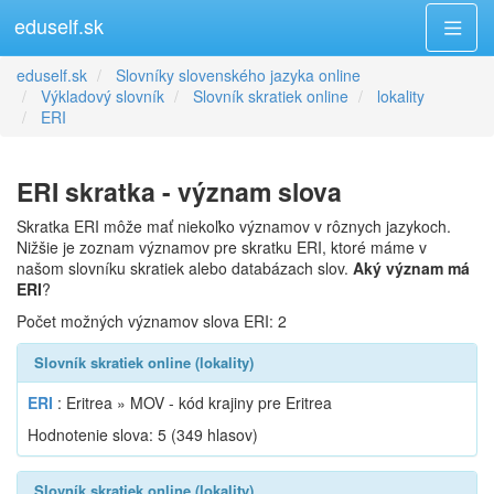
eduself.sk
eduself.sk
Slovníky slovenského jazyka online
Výkladový slovník
Slovník skratiek online
lokality
ERI
ERI skratka - význam slova
Skratka ERI môže mať niekoľko významov v rôznych jazykoch.
Nižšie je zoznam významov pre skratku ERI, ktoré máme v
našom slovníku skratiek alebo databázach slov.
Aký význam má
ERI
?
Počet možných významov slova ERI: 2
Slovník skratiek online (lokality)
ERI
: Eritrea » MOV - kód krajiny pre Eritrea
Hodnotenie slova:
5
(
349
hlasov)
Slovník skratiek online (lokality)