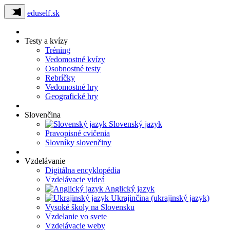
eduself.sk
Testy a kvízy
Tréning
Vedomostné kvízy
Osobnostné testy
Rebríčky
Vedomostné hry
Geografické hry
Slovenčina
Slovenský jazyk
Pravopisné cvičenia
Slovníky slovenčiny
Vzdelávanie
Digitálna encyklopédia
Vzdelávacie videá
Anglický jazyk
Ukrajinčina (ukrajinský jazyk)
Vysoké školy na Slovensku
Vzdelanie vo svete
Vzdelávacie weby