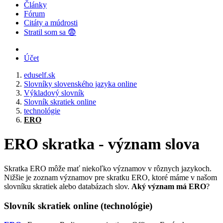
Články
Fórum
Citáty a múdrosti
Stratil som sa 😨
Účet
eduself.sk
Slovníky slovenského jazyka online
Výkladový slovník
Slovník skratiek online
technológie
ERO
ERO skratka - význam slova
Skratka ERO môže mať niekoľko významov v rôznych jazykoch.
Nižšie je zoznam významov pre skratku ERO, ktoré máme v našom
slovníku skratiek alebo databázach slov.
Aký význam má ERO
?
Slovník skratiek online (technológie)