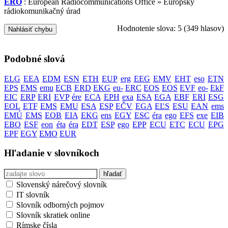
ERO
: European Radiocommunications Office » Európsky
rádiokomunikačný úrad
Hodnotenie slova:
5
(
349
hlasov)
Nahlásiť chybu
Podobné slová
ELG
EEA
EDM
ESN
ETH
EUP
erg
EEG
EMV
EHT
eso
ETN
EPS
EMS
emu
ECB
ERD
EKG
eu-
ERC
EOS
EOS
EVF
eo-
EkF
EIC
ERP
ERI
EVP
ére
ECA
EPH
exa
ESA
EGA
EBF
ERI
ESG
EOL
ETF
EMS
EMU
ESA
ESP
EČV
EGA
EĽS
ESU
EAN
ems
EMÚ
EMS
EOB
EIA
EKG
ens
EGY
ESC
éra
ego
EFS
exe
EIB
EBO
ESF
eon
éta
éra
EDT
ESP
ego
EPP
ECU
ETC
ECU
EPG
EPF
EGY
EMO
EUR
Hľadanie v slovníkoch
Slovenský nárečový slovník
IT slovník
Slovník odborných pojmov
Slovník skratiek online
Rímske čísla