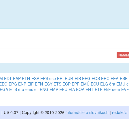
Nahlás
M
EDT
EAP
ETN
ESP
EPS
eso
ERI
EUR
EIB
EEG
EOS
ERC
EEA
ESF
EEG
EPG
ENP
EIF
EFN
EGY
ETS
ECP
EPF
EMÚ
ECU
ELG
éra
EMU
e
EGA
ETS
éra
ems
elf
ENG
EMV
EEU
EIA
EOA
EHT
ETF
EkF
eem
EVF
| US 0.07 | Copyright © 2010-2026
informácie o slovníkoch
|
redakcia