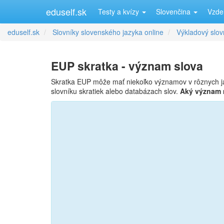
eduself.sk
Testy a kvízy
Slovenčina
Vzde
eduself.sk
Slovníky slovenského jazyka online
Výkladový slov
EUP skratka - význam slova
Skratka EUP môže mať niekoľko významov v rôznych j
slovníku skratiek alebo databázach slov.
Aký význam