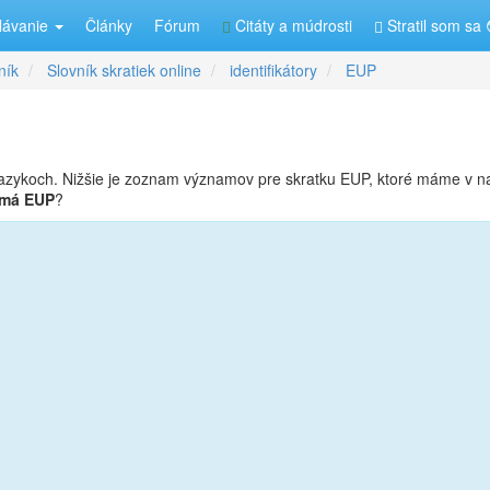
lávanie
Články
Fórum
Citáty a múdrosti
Stratil som sa 
ník
Slovník skratiek online
identifikátory
EUP
azykoch. Nižšie je zoznam významov pre skratku EUP, ktoré máme v 
 má EUP
?