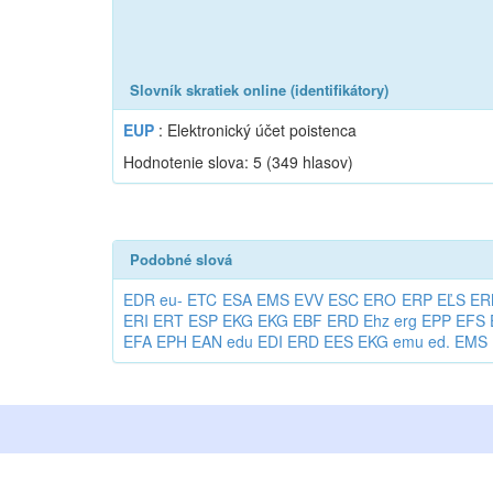
Slovník skratiek online (identifikátory)
EUP
: Elektronický účet poistenca
Hodnotenie slova:
5
(
349
hlasov)
Podobné slová
EDR
eu-
ETC
ESA
EMS
EVV
ESC
ERO
ERP
EĽS
ER
ERI
ERT
ESP
EKG
EKG
EBF
ERD
Ehz
erg
EPP
EFS
EFA
EPH
EAN
edu
EDI
ERD
EES
EKG
emu
ed.
EMS