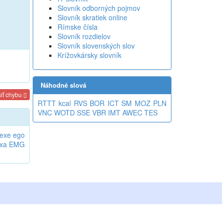
Slovník odborných pojmov
Slovník skratiek online
Rímske čísla
Slovník rozdielov
Slovník slovenských slov
Krížovkársky slovník
Náhodné slová
iť chybu
RTTT
kcal
RVS
BOR
ICT
SM
MOZ
PLN
VNC
WOTD
SSE
VBR
IMT
AWEC
TES
exe
ego
xa
EMG