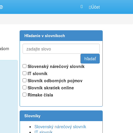
😨
Účet
Hľadanie v slovníkoch
našom
Slovenský nárečový slovník
IT slovník
Slovník odborných pojmov
Slovník skratiek online
Rímske čísla
Slovníky
Slovenský nárečový slovník
IT slovník