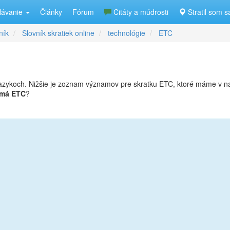
lávanie
Články
Fórum
Citáty a múdrosti
Stratil som s
ník
Slovník skratiek online
technológie
ETC
azykoch. Nižšie je zoznam významov pre skratku ETC, ktoré máme v 
 má ETC
?