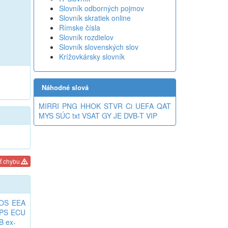
Slovník odborných pojmov
Slovník skratiek online
Rímske čísla
Slovník rozdielov
Slovník slovenských slov
Krížovkársky slovník
Náhodné slová
MIRRI
PNG
HHOK
STVR
Ci
UEFA
QAT
MYS
SÚC
txt
VSAT
GY
JE
DVB-T
VIP
ť chybu
OS
EEA
PS
ECU
B
ex-