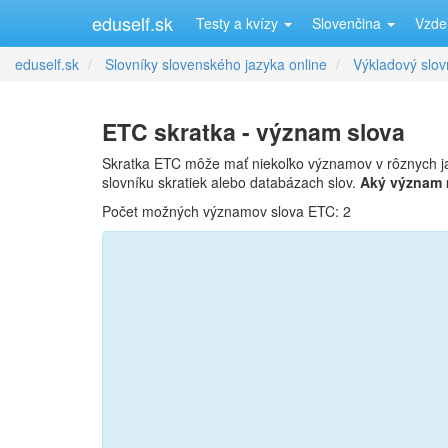
eduself.sk
Testy a kvízy
Slovenčina
Vzde
eduself.sk
Slovníky slovenského jazyka online
Výkladový slov
ETC skratka - význam slova
Skratka ETC môže mať niekoľko významov v rôznych j
slovníku skratiek alebo databázach slov.
Aký význam
Počet možných významov slova ETC: 2