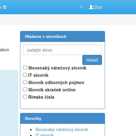
a 😨
Účet
Hľadanie v slovníkoch
našom
Slovenský nárečový slovník
IT slovník
Slovník odborných pojmov
Slovník skratiek online
Rímske čísla
Slovníky
Slovenský nárečový slovník
IT slovník