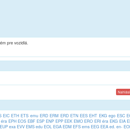
tém pre vozidlá.
Nahlási
S
EIC
ETH
ETS
emu
ERD
ERM
ERD
ETN
EES
EHT
EKG
ego
ESC
E
éra
EPH
EOS
EBF
ESP
ENP
EPP
EEK
EMO
ERO
ERI
éra
EKG
EIA
E
EUP
exa
EVV
EMS
edu
EOL
EGA
EDM
EFS
ems
EEG
EEA
ed.
en-
EO