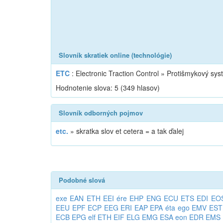
Slovník skratiek online (technológie)
ETC
: Electronic Traction Control » Protišmykový sys
Hodnotenie slova:
5
(
349
hlasov)
Slovník odborných pojmov
etc.
»
skratka slov et cetera = a tak ďalej
Podobné slová
exe
EAN
ETH
EEI
ére
EHP
ENG
ECU
ETS
EDI
EO
EEU
EPF
ECP
EEG
ERI
EAP
EPA
éta
ego
EMV
EST
ECB
EPG
elf
ETH
EIF
ELG
EMG
ESA
eon
EDR
EMS