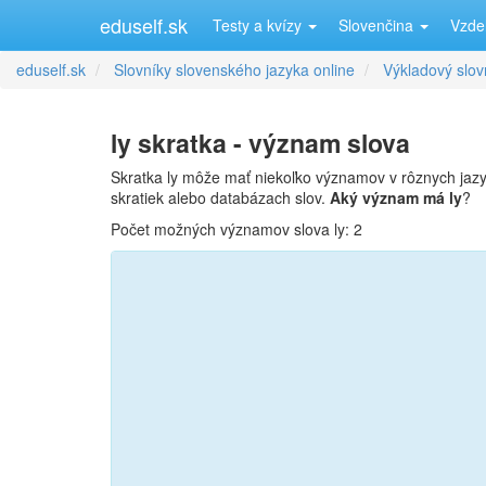
eduself.sk
Testy a kvízy
Slovenčina
Vzde
eduself.sk
Slovníky slovenského jazyka online
Výkladový slov
ly skratka - význam slova
Skratka ly môže mať niekoľko významov v rôznych jaz
skratiek alebo databázach slov.
Aký význam má ly
?
Počet možných významov slova ly: 2