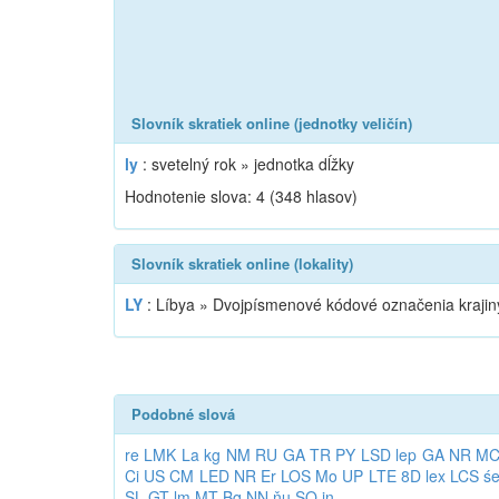
Slovník skratiek online (jednotky veličín)
ly
: svetelný rok » jednotka dĺžky
Hodnotenie slova:
4
(
348
hlasov)
Slovník skratiek online (lokality)
LY
: Líbya » Dvojpísmenové kódové označenia krajin
Podobné slová
re
LMK
La
kg
NM
RU
GA
TR
PY
LSD
lep
GA
NR
M
Ci
US
CM
LED
NR
Er
LOS
Mo
UP
LTE
8D
lex
LCS
ś
SL
GT
lm
MT
Bq
NN
ňu
SO
in