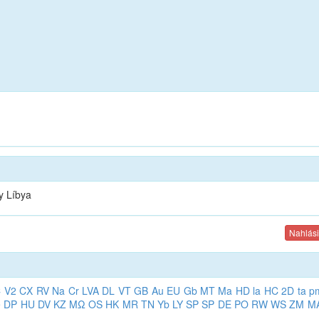
y Líbya
Nahlási
C
V2
CX
RV
Na
Cr
LVA
DL
VT
GB
Au
EU
Gb
MT
Ma
HD
la
HC
2D
ta
p
e
DP
HU
DV
KZ
MΩ
OS
HK
MR
TN
Yb
LY
SP
SP
DE
PO
RW
WS
ZM
M