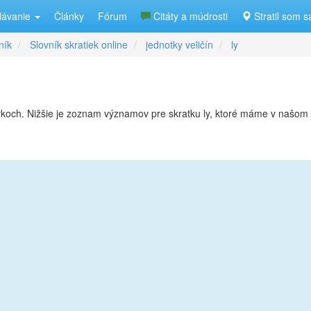
lávanie
Články
Fórum
Citáty a múdrosti
Stratil som s
ník
Slovník skratiek online
jednotky veličín
ly
ykoch. Nižšie je zoznam významov pre skratku ly, ktoré máme v našom 