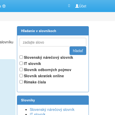
a 😨
Účet
Hľadanie v slovníkoch
slovníku
Slovenský nárečový slovník
IT slovník
Slovník odborných pojmov
Slovník skratiek online
Rímske čísla
Slovníky
Slovenský nárečový slovník
IT slovník