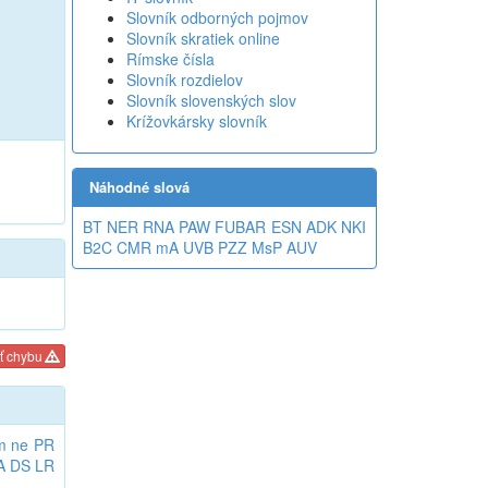
Slovník odborných pojmov
Slovník skratiek online
Rímske čísla
Slovník rozdielov
Slovník slovenských slov
Krížovkársky slovník
Náhodné slová
BT
NER
RNA
PAW
FUBAR
ESN
ADK
NKI
B2C
CMR
mA
UVB
PZZ
MsP
AUV
ť chybu
m
ne
PR
A
DS
LR