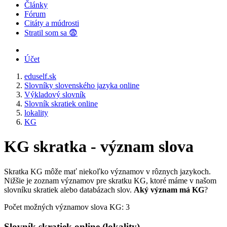
Články
Fórum
Citáty a múdrosti
Stratil som sa 😨
Účet
eduself.sk
Slovníky slovenského jazyka online
Výkladový slovník
Slovník skratiek online
lokality
KG
KG skratka - význam slova
Skratka KG môže mať niekoľko významov v rôznych jazykoch.
Nižšie je zoznam významov pre skratku KG, ktoré máme v našom
slovníku skratiek alebo databázach slov.
Aký význam má KG
?
Počet možných významov slova KG: 3
Slovník skratiek online (lokality)