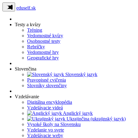
eduself.sk
Testy a kvízy
Tréning
Vedomostné kvízy
Osobnostné testy
Rebríčky
Vedomostné hry
Geografické hry
Slovenčina
Slovenský jazyk
Pravopisné cvičenia
Slovníky slovenčiny
Vzdelávanie
Digitálna encyklopédia
Vzdelávacie videá
Anglický jazyk
Ukrajinčina (ukrajinský jazyk)
Vysoké školy na Slovensku
Vzdelanie vo svete
Vzdelávacie weby