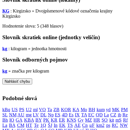
KG
: Kirgizsko » Dvojpísmenové kódové označenia krajiny
Kirgizsko
Hodnotenie slova:
5
(
348
hlasov)
Slovník skratiek online (jednotky veličín)
kg
: kilogram » jednotka hmotnosti
Slovník odborných pojmov
kg
»
značka pre kilogram
Nahlásiť chybu
Podobné slová
kBq
US
PS
U2
ml
VO
Ta
ZB
KOR
KA
Mo
BH
kum
yd
MK
PM
SL
NM
AU
mg
LV
DL
Np
ES
4D
Es
IX
TA
EC
QD
La
CZ
ib
Re
Bh
IO
GA
KBA
BY
PK
KR
ER
KNS
Gy
MZ
HR
SO
kit
mS
Rf
La
BA
CM
HT
Te
1Q
ŠJ
In
EK
TS
AE
Cn
μF
km2
ps
RC
NW